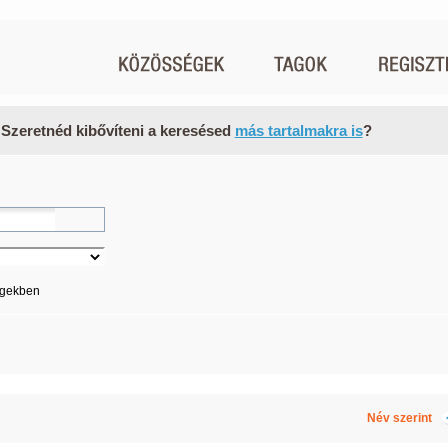
 Szeretnéd kibővíteni a keresésed
más tartalmakra is
?
égekben
Név szerint