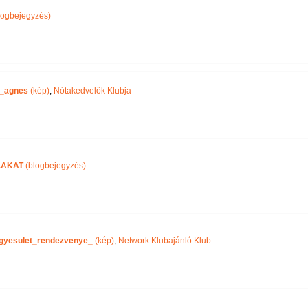
logbejegyzés)
_agnes
(kép)
,
Nótakedvelők Klubja
LAKAT
(blogbejegyzés)
gyesulet_rendezvenye_
(kép)
,
Network Klubajánló Klub