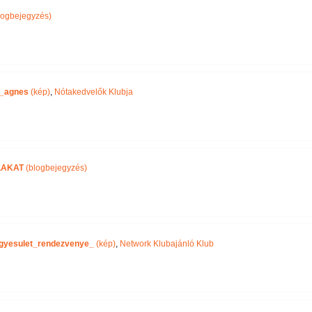
logbejegyzés)
_agnes
(kép)
,
Nótakedvelők Klubja
LAKAT
(blogbejegyzés)
gyesulet_rendezvenye_
(kép)
,
Network Klubajánló Klub