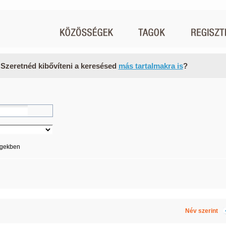
 Szeretnéd kibővíteni a keresésed
más tartalmakra is
?
égekben
Név szerint