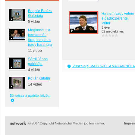
Bognár Balázs
Ha nem vagy velem
Galériája
előadó::Berentei
5 videó
Péter
3 éve
Megkondult a
62 megtekintés
kecskeméti
öreg templom
nagy harangja
11 videó
Sárdi János
galériája
Vissza a(z) MA IS SZÓL A MAGYARNÓTA 
4 videó
Kollár Katalin
14 videó
Böngéssz a galériák között!
© 2007 Copyright Network.hu Minden jog fenntartva.
Impre