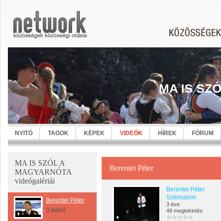
MA IS SZ
NYITÓ
TAGOK
KÉPEK
VIDEÓK
HÍREK
FÓRUM
MA IS SZÓL A
Berentei Péter
MAGYARNÓTA
videógalériái
Berentei Péter
Szélmalom
Berentei Péter
3 éve
3 videó
49 megtekintés