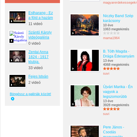
magyarerdekessegek
Estharang - Ez
Niczky Band Szép
a föld a hazám
karácsony
11 videó
10 éve
1063 megtekintés
Szántó Károly
videógaléria
mama1964
0 videó
B. Tóth Magda -
Zentai Anna
Drága Édesanyám
1824 - 1917
13 éve
klubja.
4068 megtekintés
33 videó
suvi
Fejes István
2 videó
Újvári Marika - Én
vagyok a
Böngéssz a galériák között!
legszomorúbb
13 éve
3928 megtekintés
suvi
Pere János -
Csodás