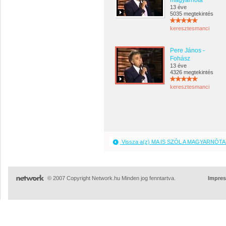
magyarnóta
13 éve
5035 megtekintés
keresztesmanci
Pere János -
Fohász
13 éve
4326 megtekintés
keresztesmanci
Vissza a(z) MA IS SZÓL A MAGYARNÓTA 
© 2007 Copyright Network.hu Minden jog fenntartva.
Impre