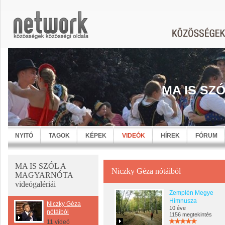
MA IS SZ
NYITÓ
TAGOK
KÉPEK
VIDEÓK
HÍREK
FÓRUM
MA IS SZÓL A
Niczky Géza nótáiból
MAGYARNÓTA
videógalériái
Zemplén Megye
Himnusza
Niczky Géza
10 éve
nótáiból
1156 megtekintés
11 videó