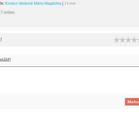
tte:
Kovács Istvánné Mária Magdolna
|
14 éve
17 ember.
!
táld!