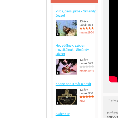
Piros, piros, piros - Simándy
József
13 éve
Látták:814
mama1964
Hegedülnek, szépen
muzsikálnak - Simándy
József
13 éve
Látták:523
mama1964
Ködbe borult már a határ
13 éve
Látták:900
Leírás
suvi
forrás
Akácos út
sz05ry 