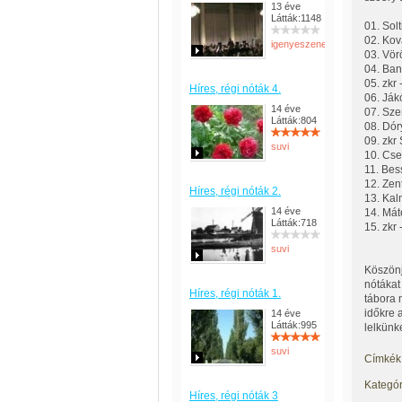
13 éve
Látták:1148
01. Sol
02. Kov
igenyeszeneerto
03. Vör
04. Bang
05. zkr
Híres, régi nóták 4.
06. Ják
14 éve
07. Sze
Látták:804
08. Dór
09. zkr
suvi
10. Cse
11. Bes
12. Zen
Híres, régi nóták 2.
13. Kal
14 éve
14. Mát
Látták:718
15. zkr
suvi
Köszönj
nótákat
Híres, régi nóták 1.
tábora 
időkre 
14 éve
Látták:995
lelkünk
suvi
Címkék
Kategór
Híres, régi nóták 3