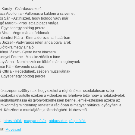
ti Károly - Csárdáscsokor1
ács Apollónia - Vallomásra küldöm a szívemet
ös Sári - Azt hiszed, hogy boldog vagy már
ó Margit - Piros lett a pipacs virága
 - Egyetlenegy boldog percre
ó Vera - Vége már a dáridónak
ntendrei Klára - Kinn a dorozsmai határban
y József - Vadvirágos réten andalogva járok
 Siófokra megy a hajó
lényi József - Gyere haza kincsem
senyei Ferenc - Most kezdődik a tánc
tay Anna - Nem hiszek én többé már a legénynek
már Pál - Bevonuló csárdás
é Ottilia - Hegedülnek, szépen muzsikálnak
 - Egyetlenegy boldog percre
ük szépen sz05ry-nak, hogy ezeket a régi értékes, csodálatosan szép
 csokorba gyűjtötte ezeken a videókon és lehetővé tette hogy a nótakedvelők
meghallgathassa és gyönyörködhessen benne., emlékeztessen azokra az
amikor még mindennap lehetett a rádióban is magyar nótákkal gyógyítani a
et. Köszönet a munkájáért, a fáradságáért. klubvezető
:
híres nóták
magyar nóták
nótacsokor
régi nóták
ia:
Művészet