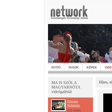
NYITÓ
TAGOK
KÉPEK
VID
Híres, r
MA IS SZÓL A
MAGYARNÓTA
videógalériái
Kincses
Nótaláda
252 videó