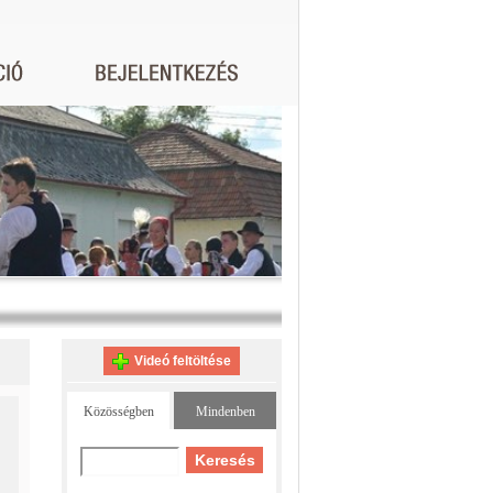
Videó feltöltése
Közösségben
Mindenben