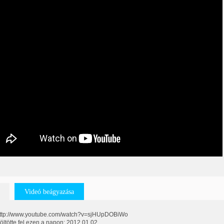
Videó beágyazása
:http://www.youtube.com/watch?v=sjHUpDOBiWo
töltötte fel ezen a napon: 2012.01.02.