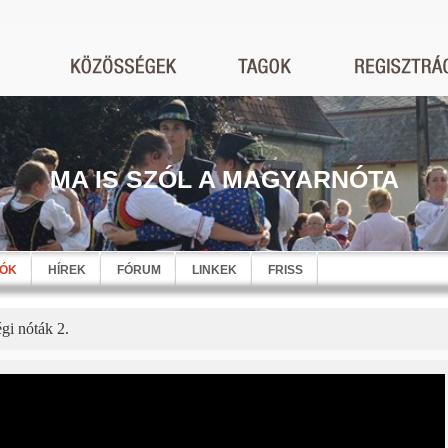
MA IS SZÓL A MAGYARNÓTA
EÓK
HÍREK
FÓRUM
LINKEK
FRISS
égi nóták 2.