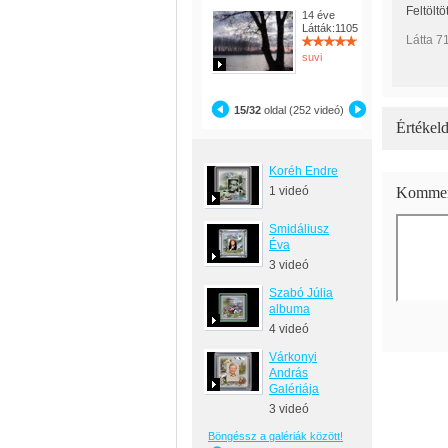
Feltöltö
14 éve
Látták:1105
Látta 7
suvi
15/32
oldal (252 videó)
Értékeld
Koréh Endre
1 videó
Kommen
Smidáliusz
Éva
3 videó
Szabó Júlia
albuma
4 videó
Várkonyi
András
Galériája
3 videó
Böngéssz a galériák között!