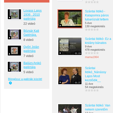
Lovass Lajos
Szántai Ildikó -
1936 . 2010
Kalapomra páros
galériája
tubarózsát tettem
5 éve
22 videó
130 megtekintés
Bózsár Kati
Galériája.
Szántai Ildikó- Ez a
8 videó
kislány bánatos
9 éve
Győri Jolán
478 megtekintés
galériája
01:19
7 videó
mama1964
Balázs Anikó
galériája
Szántai
5 videó
Ildikó_Nánássy
Lajos Most
Böngéssz a galériák között!
kezdődik__
01:37
11 éve
54 megtekintés
Szántai Ildikó: Van
nekem szeretőm