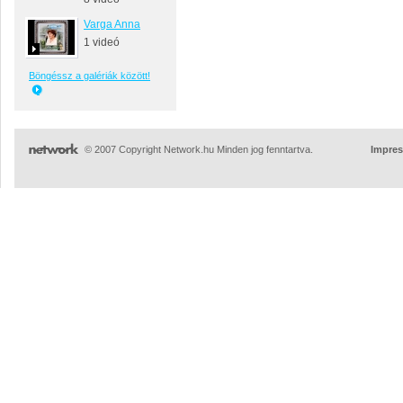
Varga Anna
1 videó
Böngéssz a galériák között!
© 2007 Copyright Network.hu Minden jog fenntartva.
Impre