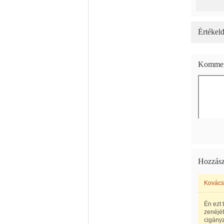
Értékeld
Kommen
Hozzász
Kovács
Én ezt 
zenéjét
cigányz