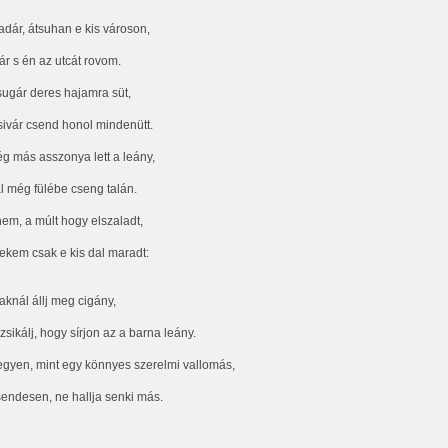
adár, átsuhan e kis városon,
jár s én az utcát rovom.
sugár deres hajamra süt,
sivár csend honol mindenütt.
ég más asszonya lett a leány,
l még fülébe cseng talán.
nem, a múlt hogy elszaladt,
ekem csak e kis dal maradt:
aknál állj meg cigány,
sikálj, hogy sírjon az a barna leány.
egyen, mint egy könnyes szerelmi vallomás,
endesen, ne hallja senki más.