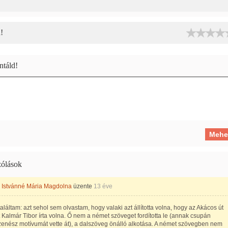
!
táld!
ólások
 Istvánné Mária Magdolna
üzente
13 éve
találtam: azt sehol sem olvastam, hogy valaki azt állította volna, hogy az Akácos út
 Kalmár Tibor írta volna. Ő nem a német szöveget fordította le (annak csupán
enész motívumát vette át), a dalszöveg önálló alkotása. A német szövegben nem