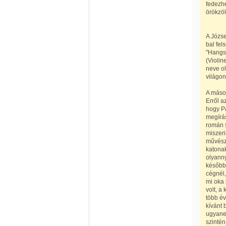
fedezhe
örökzöl
A Józse
bal fel
"Hangsz
(Violin
neve ol
világon
A másod
Erről a
hogy Pa
megírá
román 
miszeri
művészn
katonak
olyanny
később
cégnél
mi oka 
volt, a
több év
kívánt 
ugyaner
szintén