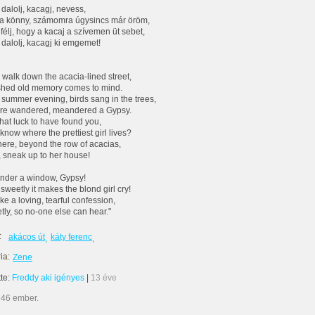
 dalolj, kacagj, nevess,
a könny, számomra úgysincs már öröm,
 félj, hogy a kacaj a szívemen üt sebet,
 dalolj, kacagj ki emgemet!
 walk down the acacia-lined street,
shed old memory comes to mind.
a summer evening, birds sang in the trees,
ere wandered, meandered a Gypsy.
what luck to have found you,
know where the prettiest girl lives?
ere, beyond the row of acacias,
, sneak up to her house!
nder a window, Gypsy!
sweetly it makes the blond girl cry!
like a loving, tearful confession,
etly, so no-one else can hear."
:
akácos út
káty ferenc
ia:
Zene
tte:
Freddy aki igényes
|
13 éve
146 ember.