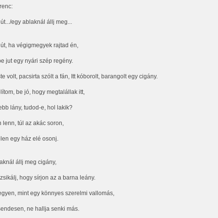
renc:
t.../egy ablaknál állj meg...
út, ha végigmegyek rajtad én,
 jut egy nyári szép regény.
e volt, pacsirta szólt a fán, Itt kóborolt, barangolt egy cigány.
ítom, be jó, hogy megtalállak itt,
ebb lány, tudod-e, hol lakik?
 lenn, túl az akác soron,
len egy ház elé osonj.
aknál állj meg cigány,
sikálj, hogy sírjon az a barna leány.
egyen, mint egy könnyes szerelmi vallomás,
endesen, ne hallja senki más.