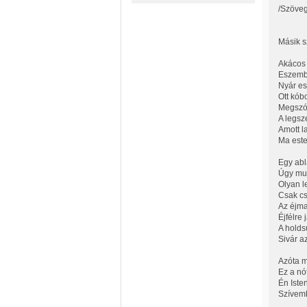
/Szöveg
Másik s
Akácos 
Eszembe
Nyár est
Ott kóbo
Megszólí
A legsz
Amott la
Ma este
Egy abl
Úgy muz
Olyan l
Csak cs
Az éjma
Éjfélre 
A holds
Sivár a
Azóta m
Ez a nó
Én Iste
Szívemb