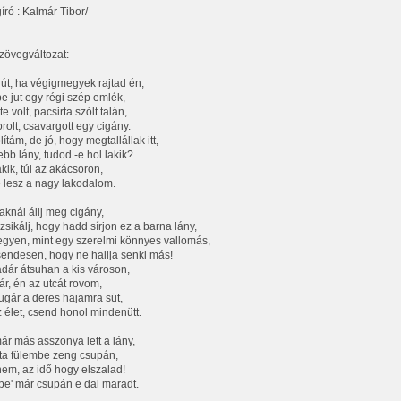
író : Kalmár Tibor/
zövegváltozat:
út, ha végigmegyek rajtad én,
 jut egy régi szép emlék,
e volt, pacsirta szólt talán,
rolt, csavargott egy cigány.
tám, de jó, hogy megtallállak itt,
ebb lány, tudod -e hol lakik?
kik, túl az akácsoron,
 lesz a nagy lakodalom.
aknál állj meg cigány,
sikálj, hogy hadd sírjon ez a barna lány,
egyen, mint egy szerelmi könnyes vallomás,
endesen, hogy ne hallja senki más!
dár átsuhan a kis városon,
jár, én az utcát rovom,
ugár a deres hajamra süt,
z élet, csend honol mindenütt.
ár más asszonya lett a lány,
ta fülembe zeng csupán,
nem, az idő hogy elszalad!
e' már csupán e dal maradt.