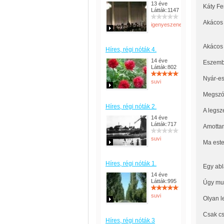
13 éve
Káty Fe
Látták:1147
Akácos ú
igenyeszeneerto
Akácos 
Híres, régi nóták 4.
14 éve
Eszembe
Látták:802
Nyár-est
suvi
Megszól
Híres, régi nóták 2.
A legsz
14 éve
Látták:717
Amottan
suvi
Ma este
Híres, régi nóták 1.
Egy abl
14 éve
Látták:995
Úgy muz
suvi
Olyan l
Csak cs
Híres, régi nóták 3