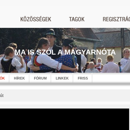
MA IS SZÓL A MAGYARNÓTA
EÓK
HÍREK
FÓRUM
LINKEK
FRISS
út