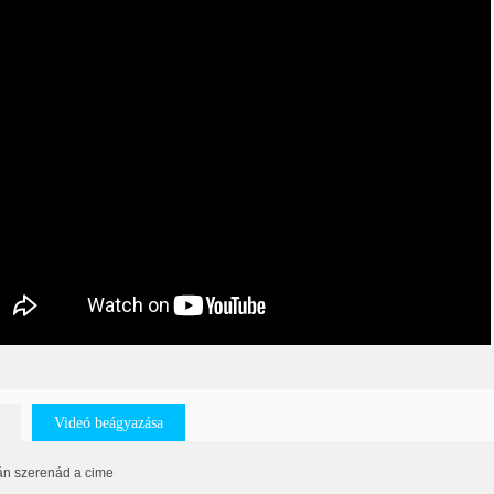
Videó beágyazása
án szerenád a cime