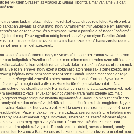
tő fel "Akazien Strasse", az Akácos út Kalmár Tibor "találmánya", amely a dalt
ddé tette
fváros című lapban fakszimilében közölt két kotta félrevezető lehet. Az elsőnek a
ső sarkában ugyanis az olvasható, hogy "Arrangement für Salonspieler". Magyarul:
erelés szalonzenekarra", és a fénymásolt kotta a partitúra első hegedűszólamát
e I) jeleníti meg. Ez az egyetlen eddig ismert kiadvány, amelyen Pazeller Jakab
vasható, ám ez esetben is csak mint a mű hangszerelője. A hangszerelőt pedig a
 sehol nem ismerik el szerzőnek.
ik kottamásolatból kiderül, hogy az Akácos útnak eredeti román szövege is van.
zonban hallgattak a Pazeller-örökösök, mert ellentmondott volna azon állításuknak,
zeller Jakabot "a környékbeli román falvak dalai ihlették" az Akácos út zenéjének
sára. Véletlen lenne-e, hogy ezen a kottamásolaton nemcsak a zeneszerző, de a
szöveg írójának neve sem szerepel? Mindez Kalmár Tibor elmondását igazolja,
nt a dalt szövegestül-zenéstül a híres román színésznő, Carmen Sylva írta. A
ő bizonyára megfordult a divatos Herkulesfürdőn, ott találkozhatott a fiatal
armesterrel, és előadhatta neki Nu m\'abandonna című saját szerzeményét, mely
ira megtetszett Pazeller Jakabnak, hogy zenekarára hangszerelte azt, majd
, Magyarországra települve kiadatta ugyanannál a Nádor Kálmán zeneműkiadó
, amelynél minden más műve, köztük a Herkulesfürdői emlék is megjelent. Ugyan
lett volna Nádornak, hogy a szerzők közül kihagyja a zeneszerző nevét? S ha így
 későbbiekben Pazeller Jakab miért nem tisztázta szerzői jogát? Erre haláláig még
tizednyi ideje lett volna!Hogy a titokzatos, ismeretlen dalszerző névtelenségbe
burkolózni, arra még egy bizonyíték van. Három évvel később Kalmár Tibor
re a zenére újabb szöveget írt Te csak szeress, dalolj, nevess címmel, amely
 ismert lett. Ez a mű a Bárd Ferenc és fia zeneműkiadó gondozásában jelent meg