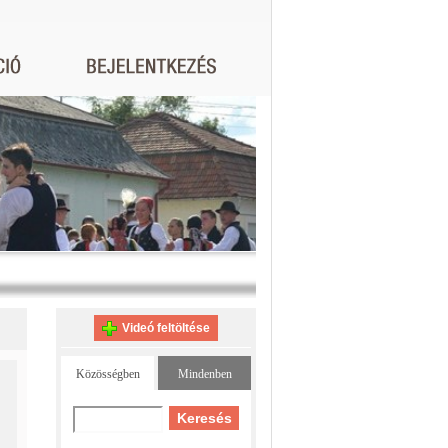
Videó feltöltése
Közösségben
Mindenben