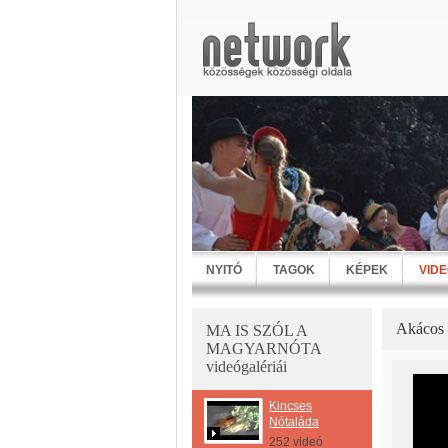
NYITÓ
TAGOK
KÉPEK
VID
Akácos 
MA IS SZÓL A
MAGYARNÓTA
videógalériái
Kincses
Nótaláda
252 videó