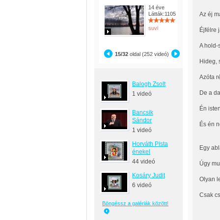
14 éve
Látták:1105
Az éj m
suvi
Éjfélre 
A hold-
15/32
oldal (252 videó)
Hideg, 
Azóta r
Balogh Zsolt
De a da
1 videó
Én iste
Bancsik
Sándor
És én n
1 videó
Horváth Pista
Egy abl
énekel
44 videó
Úgy muz
Kosáry Judit
Olyan l
6 videó
Csak cs
Böngéssz a galériák között!