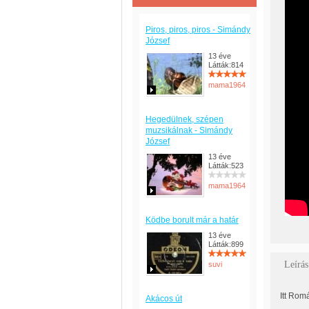
Piros, piros, piros - Simándy
József
13 éve
Látták:814
mama1964
Hegedülnek, szépen
muzsikálnak - Simándy
József
13 éve
Látták:523
mama1964
Ködbe borult már a határ
13 éve
Látták:899
Leírás
suvi
Itt Rom
Akácos út