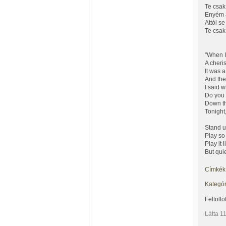
Te csak
Enyém 
Attól se
Te csak
"When I
A cheri
It was 
And th
I said 
Do you 
Down th
Tonight
Stand u
Play so 
Play it 
But qui
Címkék
Kategór
Feltöltö
Látta 1