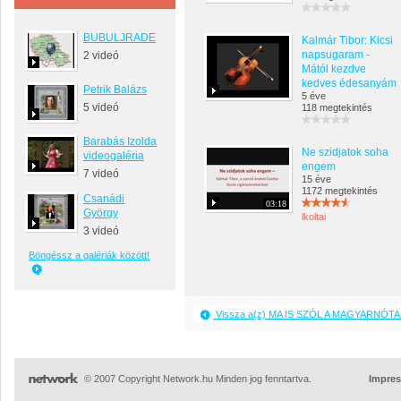
BUBULJRADE
Kalmár Tibor: Kicsi
napsugaram -
2 videó
Mától kezdve
kedves édesanyám
Petrik Balázs
5 éve
5 videó
118 megtekintés
Barabás Izolda
Ne szidjatok soha
videogaléria
engem
7 videó
15 éve
1172 megtekintés
Csanádi
03:18
György
lkoltai
3 videó
Böngéssz a galériák között!
Vissza a(z) MA IS SZÓL A MAGYARNÓTA 
© 2007 Copyright Network.hu Minden jog fenntartva.
Impre