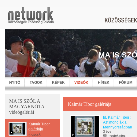
MA IS SZ
NYITÓ
TAGOK
KÉPEK
VIDEÓK
HÍREK
FÓRUM
MA IS SZÓL A
Kalmár Tibor galériája
MAGYARNÓTA
videógalériái
Id. Kalmár Tibor :
Azt mondják a
Kalmár Tibor
Mennyországban
galériája
3 éve
5 videó
66 megtekintés