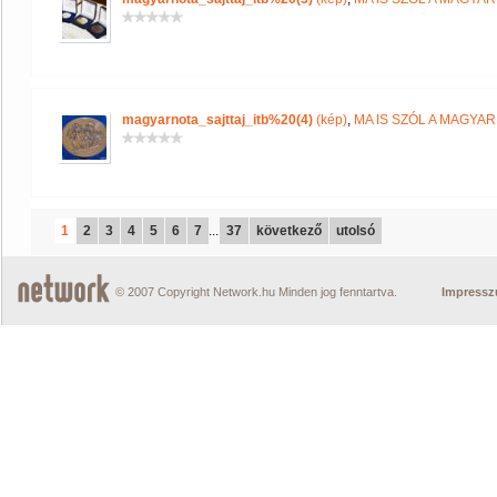
magyarnota_sajttaj_itb%20(4)
(kép)
,
MA IS SZÓL A MAGYA
1
2
3
4
5
6
7
...
37
következő
utolsó
© 2007 Copyright Network.hu Minden jog fenntartva.
Impress