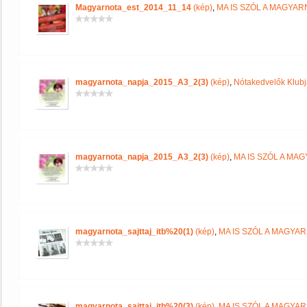
Magyarnota_est_2014_11_14
(kép)
,
MA IS SZÓL A MAGYA
magyarnota_napja_2015_A3_2(3)
(kép)
,
Nótakedvelők Klub
magyarnota_napja_2015_A3_2(3)
(kép)
,
MA IS SZÓL A MA
magyarnota_sajttaj_itb%20(1)
(kép)
,
MA IS SZÓL A MAGYA
magyarnota_sajttaj_itb%20(3)
(kép)
,
MA IS SZÓL A MAGYA