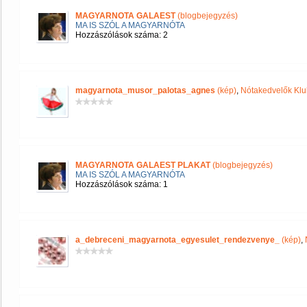
MAGYARNOTA GALAEST
(blogbejegyzés)
MA IS SZÓL A MAGYARNÓTA
Hozzászólások száma: 2
magyarnota_musor_palotas_agnes
(kép)
,
Nótakedvelők Klu
MAGYARNOTA GALAEST PLAKAT
(blogbejegyzés)
MA IS SZÓL A MAGYARNÓTA
Hozzászólások száma: 1
a_debreceni_magyarnota_egyesulet_rendezvenye_
(kép)
,