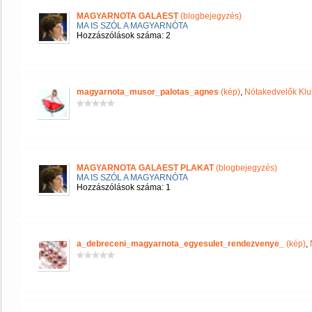
MAGYARNOTA GALAEST
(blogbejegyzés)
MA IS SZÓL A MAGYARNÓTA
Hozzászólások száma: 2
magyarnota_musor_palotas_agnes
(kép)
,
Nótakedvelők Klu
MAGYARNOTA GALAEST PLAKAT
(blogbejegyzés)
MA IS SZÓL A MAGYARNÓTA
Hozzászólások száma: 1
a_debreceni_magyarnota_egyesulet_rendezvenye_
(kép)
,