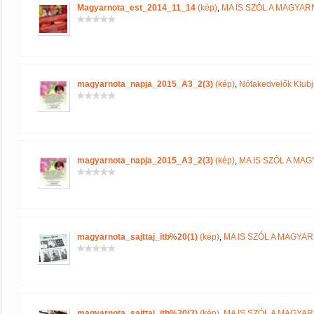
Magyarnota_est_2014_11_14
(kép)
,
MA IS SZÓL A MAGYA
magyarnota_napja_2015_A3_2(3)
(kép)
,
Nótakedvelők Klub
magyarnota_napja_2015_A3_2(3)
(kép)
,
MA IS SZÓL A MA
magyarnota_sajttaj_itb%20(1)
(kép)
,
MA IS SZÓL A MAGYA
magyarnota_sajttaj_itb%20(3)
(kép)
,
MA IS SZÓL A MAGYA