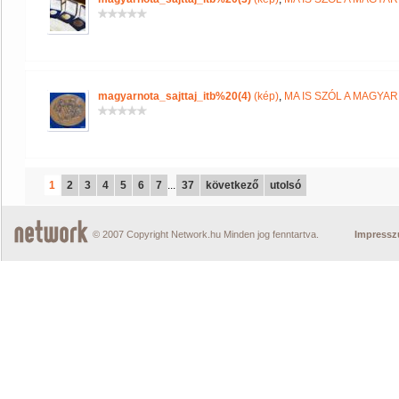
magyarnota_sajttaj_itb%20(4)
(kép)
,
MA IS SZÓL A MAGYA
1
2
3
4
5
6
7
...
37
következő
utolsó
© 2007 Copyright Network.hu Minden jog fenntartva.
Impress