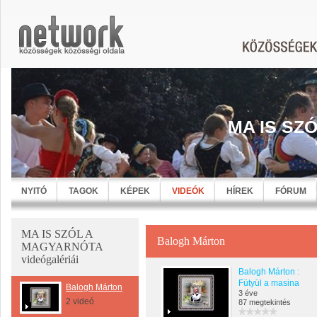
MA IS SZ
NYITÓ
TAGOK
KÉPEK
VIDEÓK
HÍREK
FÓRUM
MA IS SZÓL A
Balogh Márton
MAGYARNÓTA
videógalériái
Balogh Márton :
Fütyül a masina
Balogh Márton
3 éve
2 videó
87 megtekintés