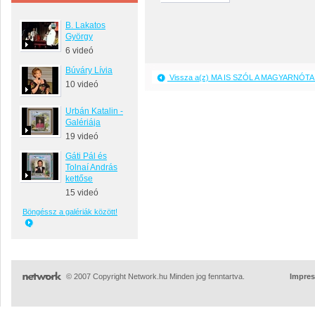
B. Lakatos
György
6 videó
Búváry Lívia
Vissza a(z) MA IS SZÓL A MAGYARNÓTA 
10 videó
Urbán Katalin -
Galériája
19 videó
Gáti Pál és
Tolnaí András
kettőse
15 videó
Böngéssz a galériák között!
© 2007 Copyright Network.hu Minden jog fenntartva.
Impre