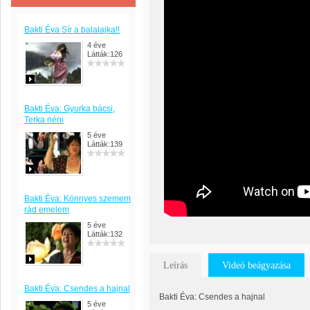
Bakti Éva Sír a balalajka!!
4 éve
Látták:126
Bakti Éva: Gyurka bácsi,
Terka néni
5 éve
Látták:139
Bakti Éva: Könnyes szemem
rád emelem
5 éve
Látták:132
Leírás
Videó beágyazása
Bakti Éva: Csendes a hajnal
Bakti Éva: Csendes a hajnal
5 éve