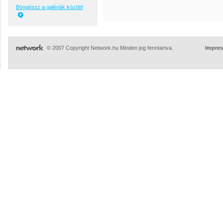
Böngéssz a galériák között!
© 2007 Copyright Network.hu Minden jog fenntartva.
Impre