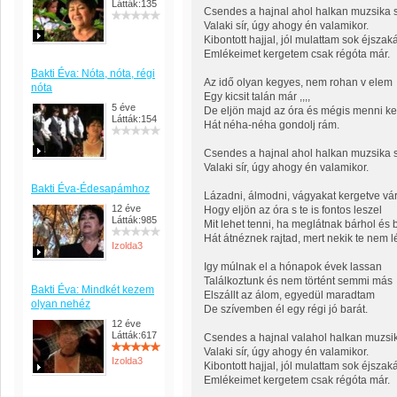
Látták:135
Csendes a hajnal ahol halkan muzsika 
Valaki sír, úgy ahogy én valamikor.
Kibontott hajjal, jól mulattam sok éjszak
Emlékeimet kergetem csak régóta már.
Bakti Éva: Nóta, nóta, régi
Az idő olyan kegyes, nem rohan v elem
nóta
Egy kicsit talán már ,,,,
5 éve
De eljön majd az óra és mégis menni ke
Látták:154
Hát néha-néha gondolj rám.
Csendes a hajnal ahol halkan muzsika 
Valaki sír, úgy ahogy én valamikor.
Bakti Éva-Édesapámhoz
Lázadni, álmodni, vágyakat kergetve vár
12 éve
Hogy eljön az óra s te is fontos leszel
Látták:985
Mit lehet tenni, ha meglátnak bárhol és 
Hát átnéznek rajtad, mert nekik te nem l
Izolda3
Igy múlnak el a hónapok évek lassan
Találkoztunk és nem történt semmi más
Bakti Éva: Mindkét kezem
Elszállt az álom, egyedül maradtam
olyan nehéz
De szívemben él egy régi jó barát.
12 éve
Látták:617
Csendes a hajnal valahol halkan muzsik
Valaki sír, úgy ahogy én valamikor.
Izolda3
Kibontott hajjal, jól mulattam sok éjszak
Emlékeimet kergetem csak régóta már.