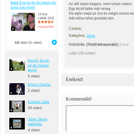
Bakti Éva Az én kis falum de
Az idő olyan kegyes, nem rohan velem
szép volt régen
Egy kicsit talán már rezeg
De eljön majd az óra és mégis menni ke
13 éve
Látták:1011
Hát néha-néha gondolj rám.
mama1964
Címkék:
Kategória:
Zene
1/2
oldal (11 videó)
Feltöltötte:
[Törölt felhasználó]
|
5 éve
Látta 135 ember.
Fenyő, fenyő.
jaj de magas
fenyő
5 videó
Értékeld!
Koncz Zsuzsa
2 videó
Kommentáld!
Kotroba Júlia
30 videó
Sárdi János
galériája
4 videó