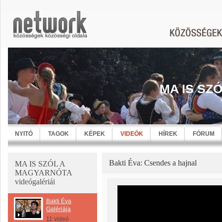
MA IS SZ
NYITÓ
TAGOK
KÉPEK
VIDEÓK
HÍREK
FÓRUM
Bakti Éva: Csendes a hajnal
MA IS SZÓL A
MAGYARNÓTA
videógalériái
Bakti Éva
Galériája
11 videó