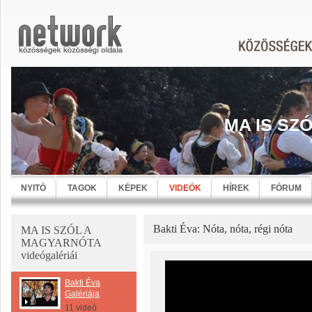
MA IS SZ
NYITÓ
TAGOK
KÉPEK
VIDEÓK
HÍREK
FÓRUM
Bakti Éva: Nóta, nóta, régi nóta
MA IS SZÓL A
MAGYARNÓTA
videógalériái
Bakti Éva
Galériája
11 videó