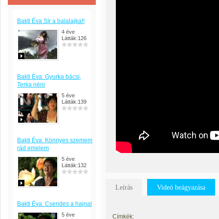
Bakti Éva Sír a balalajka!!
4 éve
Látták:126
Bakti Éva: Gyurka bácsi,
Terka néni
5 éve
Látták:139
Bakti Éva: Könnyes szemem
rád emelem
5 éve
Látták:132
Leírás
Videó beágyazása
Bakti Éva: Csendes a hajnal
5 éve
Címkék: