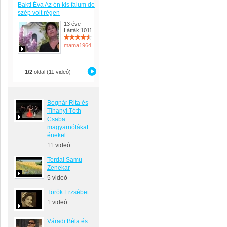
Bakti Éva Az én kis falum de
szép volt régen
13 éve
Látták:1011
mama1964
1/2
oldal (11 videó)
Bognár Rita és
Tihanyi Tóth
Csaba
magyarnótákat
énekel
11 videó
Tordai Samu
Zenekar
5 videó
Török Erzsébet
1 videó
Váradi Béla és