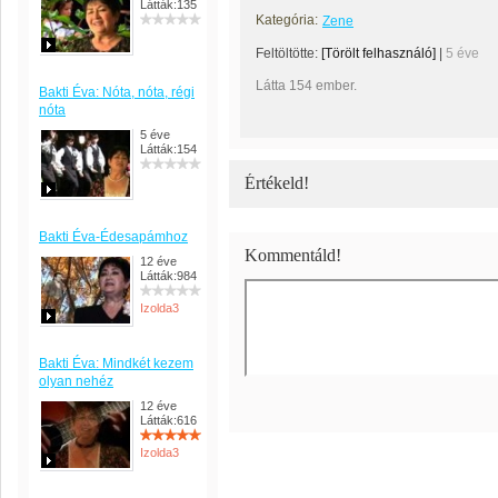
Látták:135
Kategória:
Zene
Feltöltötte:
[Törölt felhasználó]
|
5 éve
Látta 154 ember.
Bakti Éva: Nóta, nóta, régi
nóta
5 éve
Látták:154
Értékeld!
Bakti Éva-Édesapámhoz
Kommentáld!
12 éve
Látták:984
Izolda3
Bakti Éva: Mindkét kezem
olyan nehéz
12 éve
Látták:616
Izolda3