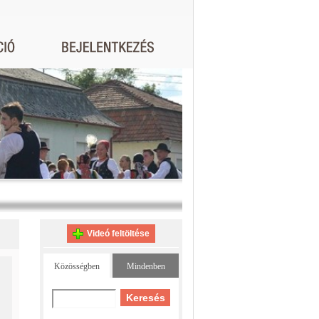
Videó feltöltése
Közösségben
Mindenben