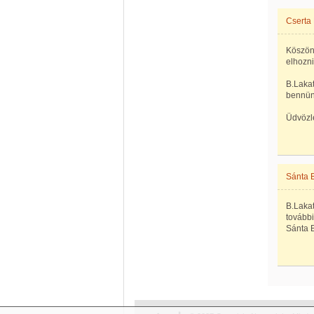
Cserta
Köszönö
elhozni
B.Lakat
bennün
Üdvözl
Sánta 
B.Laka
további
Sánta 