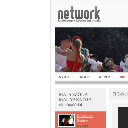
NYITÓ
TAGOK
KÉPEK
VID
B.Lakat
MA IS SZÓL A
MAGYARNÓTA
videógalériái
B. Lakatos
György
6 videó