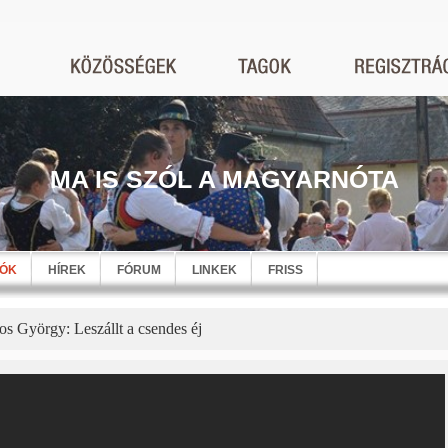
MA IS SZÓL A MAGYARNÓTA
EÓK
HÍREK
FÓRUM
LINKEK
FRISS
os György: Leszállt a csendes éj