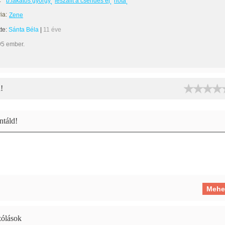
:
b.lakatos györgy
leszállt a csendes éj
nóta
ia:
Zene
tte:
Sánta Béla
|
11 éve
95 ember.
!
táld!
ólások