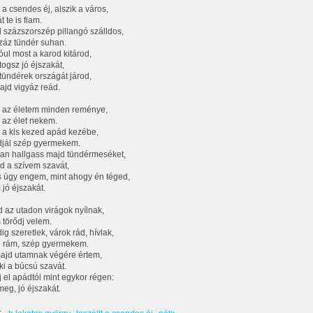
 a csendes éj, alszik a város,
t te is fiam.
d százszorszép pillangó szálldos,
záz tündér suhan.
ul most a karod kitárod,
togsz jó éjszakát,
tündérek országát járod,
jd vigyáz reád.
 az életem minden reménye,
 az élet nekem.
 a kis kezed apád kezébe,
djál szép gyermekem.
n hallgass majd tündérmeséket,
d a szívem szavát,
 úgy engem, mint ahogy én téged,
 jó éjszakát.
 az utadon virágok nyílnak,
s törődj velem.
ig szeretlek, várok rád, hívlak,
j rám, szép gyermekem.
ajd utamnak végére értem,
i a búcsú szavát.
 el apádtól mint egykor régen:
meg, jó éjszakát.