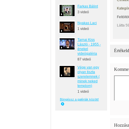
Címkék
Farkas Bálint
Kategór
3 videó
Feltöltö
Nyakas Laci
Látta 5
1 videó
Tarnai Kiss
László - 1955 -
énekel
Értékeld
videógaléria
87 videó
Vége van egy
Kommen
olyan tiszta
szerelemnek (
minek neked
templom)
1 videó
Böngéssz a galériák között!
Hozzász