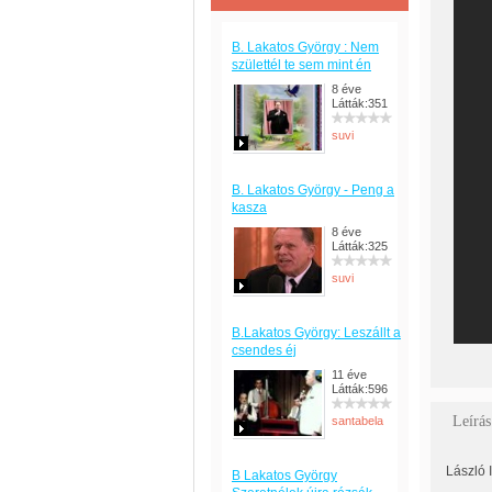
B. Lakatos György : Nem
születtél te sem mint én
8 éve
Látták:351
suvi
B. Lakatos György - Peng a
kasza
8 éve
Látták:325
suvi
B.Lakatos György: Leszállt a
csendes éj
11 éve
Látták:596
Leírás
santabela
László 
B Lakatos György