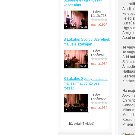
Szeretnélek újra rózsák
Leszállt
között látni
Aludj há
11 éve
Felette
Látták:718
Feléd s
Búcsúzó
mama1964
02:31
Úgy sut
Amíg a 
Apád ma
B Lakatos György Szeretnék
május éjszakáján
Te vagy
11 éve
Te vagy
Látták:519
Add hát
S álmo
mama1964
02:39
Álmodba
Hallgas
Szeress
B Lakatos György - Láttál e
Kis fiam
már szirmát bontó őszi
rózsát
Ha majd
11 éve
Akkor i
Látták:533
Én mind
Gondol
mama1964
Mikor m
05:10
Mondd k
Köszönj
1/1
oldal (6 videó)
Pihenj 