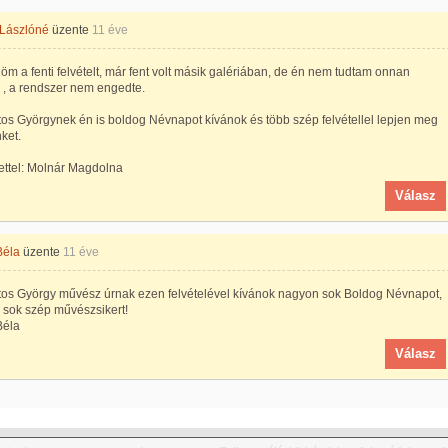
 Lászlóné
üzente
11 éve
m a fenti felvételt, már fent volt másik galériában, de én nem tudtam onnan
 , a rendszer nem engedte.
os Györgynek én is boldog Névnapot kívánok és több szép felvétellel lepjen meg
ket.
ettel: Molnár Magdolna
Válasz
Béla
üzente
11 éve
tos György művész úrnak ezen felvételével kívánok nagyon sok Boldog Névnapot,
 sok szép művészsikert!
Béla
Válasz