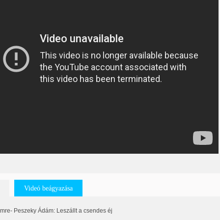
Videó beágyazása
Imre- Peszeky Ádám: Leszállt a csendes éj