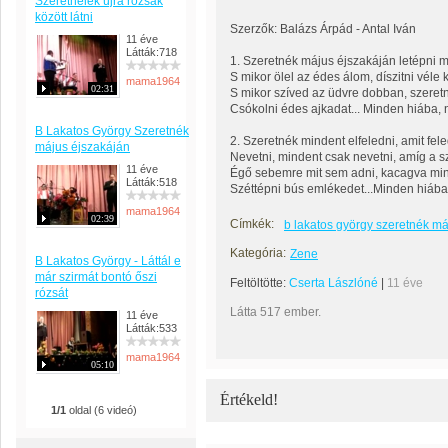
Szeretnélek újra rózsák
között látni
Szerzők: Balázs Árpád - Antal Iván
11 éve
Látták:718
1. Szeretnék május éjszakáján letépni 
S mikor ölel az édes álom, díszitni véle 
mama1964
02:31
S mikor szíved az üdvre dobban, szeret
Csókolni édes ajkadat... Minden hiába,
B Lakatos György Szeretnék
2. Szeretnék mindent elfeledni, amit fel
május éjszakáján
Nevetni, mindent csak nevetni, amíg a 
11 éve
Égő sebemre mit sem adni, kacagva mind
Látták:518
Széttépni bús emlékedet...Minden hiába
mama1964
02:39
Címkék:
b lakatos györgy szeretnék má
Kategória:
Zene
B Lakatos György - Láttál e
már szirmát bontó őszi
Feltöltötte:
Cserta Lászlóné
|
11 éve
rózsát
Látta 517 ember.
11 éve
Látták:533
mama1964
05:10
Értékeld!
1/1
oldal (6 videó)