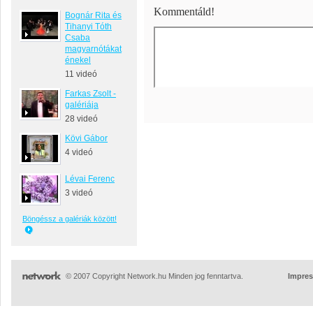
Kommentáld!
Bognár Rita és
Tihanyi Tóth
Csaba
magyarnótákat
énekel
11 videó
Farkas Zsolt -
galériája
28 videó
Kövi Gábor
4 videó
Lévai Ferenc
3 videó
Böngéssz a galériák között!
© 2007 Copyright Network.hu Minden jog fenntartva.
Impre