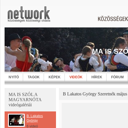
MA IS SZ
NYITÓ
TAGOK
KÉPEK
VIDEÓK
HÍREK
FÓRUM
B Lakatos György Szeretnék május 
MA IS SZÓL A
MAGYARNÓTA
videógalériái
B. Lakatos
György
6 videó