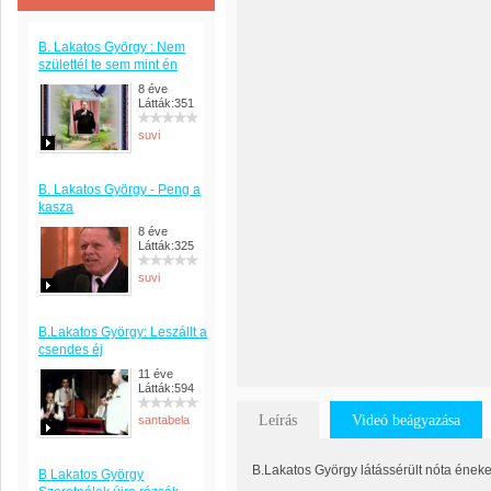
B. Lakatos György : Nem
születtél te sem mint én
8 éve
Látták:351
suvi
B. Lakatos György - Peng a
kasza
8 éve
Látták:325
suvi
B.Lakatos György: Leszállt a
csendes éj
11 éve
Látták:594
Leírás
Videó beágyazása
santabela
B.Lakatos György látássérült nóta éneke
B Lakatos György