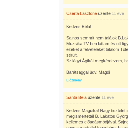
Cserta Lászlóné
üzente
11 éve
Kedves Béla!
Sajnos semmit nem találok B.Lak
Muzsika TV-ben láttam és ott fig
ezeket a felvételeket találom Tő
sérült.
Szilágyi Ágikát megkérdezem, ho
Barátsággal üdv. Magdi
Előzmény
Sánta Béla
üzente
11 éve
Kedves Magdika! Nagy tisztelette
megismertettél B. Lakatos Györg
kellemes előadásmódjával. Sajno
nagy szeretettel fogadnám, ha va