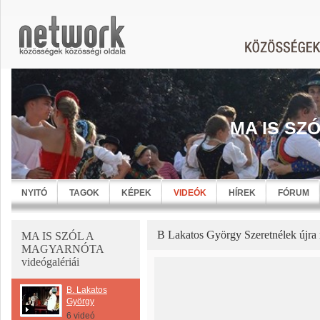
MA IS SZ
NYITÓ
TAGOK
KÉPEK
VIDEÓK
HÍREK
FÓRUM
B Lakatos György Szeretnélek újra r
MA IS SZÓL A
MAGYARNÓTA
videógalériái
B. Lakatos
György
6 videó