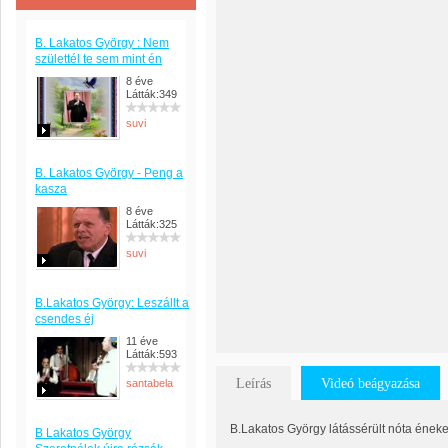
B. Lakatos György : Nem
születtél te sem mint én
8 éve
Látták:349
suvi
B. Lakatos György - Peng a
kasza
8 éve
Látták:325
suvi
B.Lakatos György: Leszállt a
csendes éj
11 éve
Látták:593
Leírás
Videó beágyazása
santabela
B.Lakatos György látássérült nóta éneke
B Lakatos György