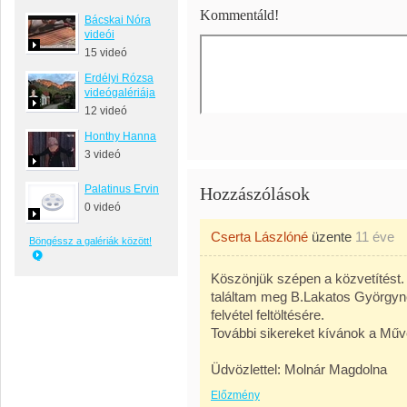
Kommentáld!
Bácskai Nóra
videói
15 videó
Erdélyi Rózsa
videógalériája
12 videó
Honthy Hanna
3 videó
Palatinus Ervin
Hozzászólások
0 videó
Cserta Lászlóné
üzente
11 éve
Böngéssz a galériák között!
Köszönjük szépen a közvetítést. 
találtam meg B.Lakatos Györgyn
felvétel feltöltésére.
További sikereket kívánok a Mű
Üdvözlettel: Molnár Magdolna
Előzmény