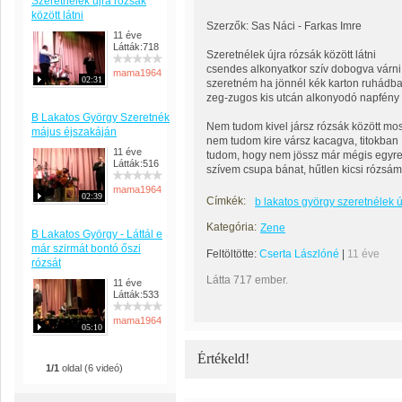
Szeretnélek újra rózsák
között látni
Szerzők: Sas Náci - Farkas Imre
11 éve
Látták:718
Szeretnélek újra rózsák között látni
csendes alkonyatkor szív dobogva várni
mama1964
02:31
szeretném ha jönnél kék karton ruhádb
zeg-zugos kis utcán alkonyodó napfén
B Lakatos György Szeretnék
Nem tudom kivel jársz rózsák között mo
május éjszakáján
nem tudom kire vársz kacagva, titokban
11 éve
tudom, hogy nem jössz már mégis egyre
Látták:516
szívem csupa bánat, hűtlen kicsi rózsá
mama1964
02:39
Címkék:
b lakatos györgy szeretnélek új
Kategória:
Zene
B Lakatos György - Láttál e
már szirmát bontó őszi
Feltöltötte:
Cserta Lászlóné
|
11 éve
rózsát
Látta 717 ember.
11 éve
Látták:533
mama1964
05:10
Értékeld!
1/1
oldal (6 videó)