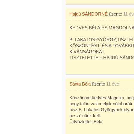
Hajdú SÁNDORNÉ
üzente
11 év
KEDVES BÉLA,ÉS MAGDOLNA
B. LAKATOS GYÖRGY,TISZTEL
KÖSZÖNTÉST, ÉS A TOVÁBBI 
KIVÁNSÁGOKAT.
TISZTELETTEL: HAJDÚ SÁN
Sánta Béla
üzente
11 éve
Köszönöm kedves Magdika, hogy 
hogy talán valamelyik nótabarátu
hisz B. Lakatos Györgynek olyan
beszélnünk kell.
Üdvözlettel: Béla