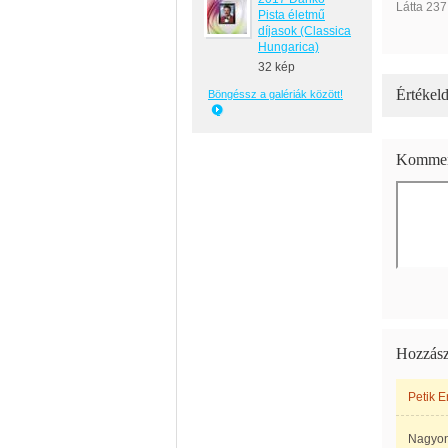
Látta 237
Pista életmű
díjasok (Classica
Hungarica)
32 kép
Értékeld
Böngéssz a galériák között!
Kommen
Hozzász
Petik E
Nagyon 