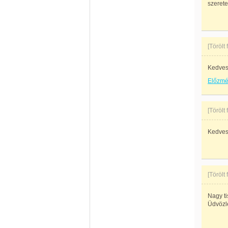
szeretet
[Törölt
Kedves
Előzm
[Törölt
Kedves 
[Törölt
Nagy ti
Üdvözle