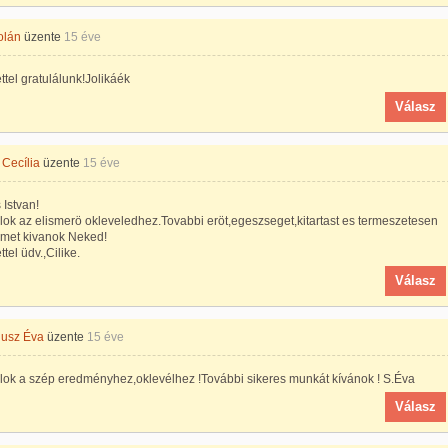
olán
üzente
15 éve
ttel gratulálunk!Jolikáék
Válasz
Cecília
üzente
15 éve
Istvan!
lok az elismerö okleveledhez.Tovabbi eröt,egeszseget,kitartast es termeszetesen
ömet kivanok Neked!
tel üdv.,Cilike.
Válasz
iusz Éva
üzente
15 éve
lok a szép eredményhez,oklevélhez !További sikeres munkát kívánok ! S.Éva
Válasz