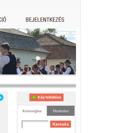
Kép feltöltése
Közösségben
Mindenben