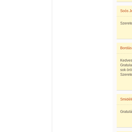
Soós J
Szerete
Bordás 
Kedves 
Gratula
sok ör
Szeretet
Smidél
Gratulá