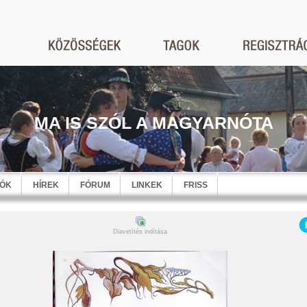
MA IS SZÓL A MAGYARNÓTA
EÓK
HÍREK
FÓRUM
LINKEK
FRISS
Diavetítés indítása