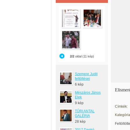
2/2
oldal (11 kép)
Szemere Judit
feltöltései
6 kép
Elismer
Mészáros János
Elek
9 kép
Címkék:
TŰRI ANTAL
Kategória
GALÉRIA
28 kép
Feltöltött
2017 Dankó