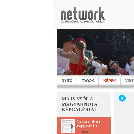
NYITÓ
TAGOK
KÉPEK
VID
MA IS SZÓL A
MAGYARNÓTA
KÉPGALÉRIÁI
Szikora István
képgalériája
11 kép