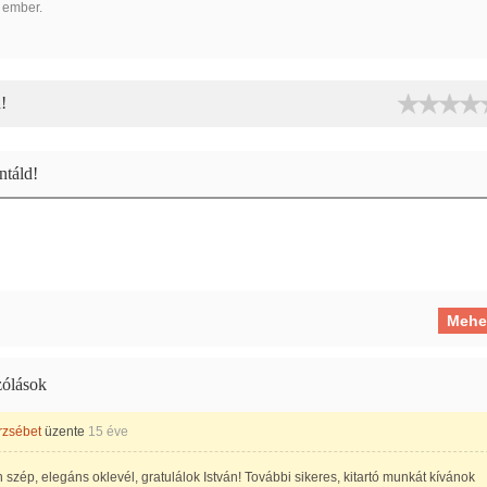
 ember.
!
táld!
ólások
rzsébet
üzente
15 éve
szép, elegáns oklevél, gratulálok István! További sikeres, kitartó munkát kívánok