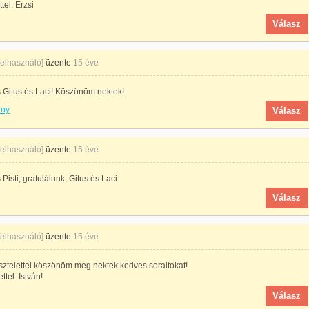
tel: Erzsi
Válasz
 felhasználó]
üzente
15 éve
 Gitus és Laci! Köszönöm nektek!
ény
Válasz
 felhasználó]
üzente
15 éve
Pisti, gratulálunk, Gitus és Laci
Válasz
 felhasználó]
üzente
15 éve
sztelettel köszönöm meg nektek kedves soraitokat!
ttel: István!
Válasz