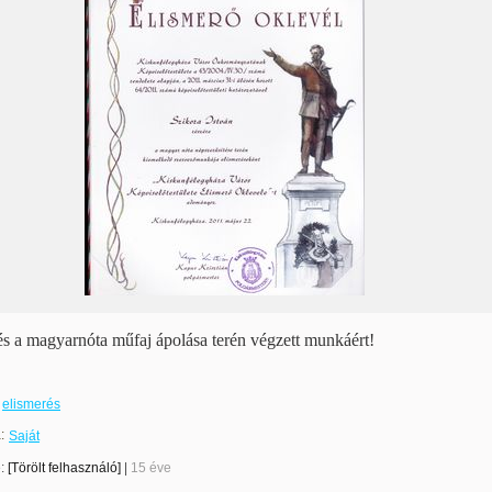
és a magyarnóta műfaj ápolása terén végzett munkáért!
elismerés
:
Saját
e:
[Törölt felhasználó]
|
15 éve