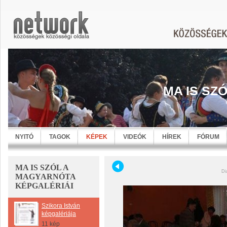
MA IS SZ
NYITÓ
TAGOK
KÉPEK
VIDEÓK
HÍREK
FÓRUM
MA IS SZÓL A
Di
MAGYARNÓTA
KÉPGALÉRIÁI
Szikora István
képgalériája
11 kép