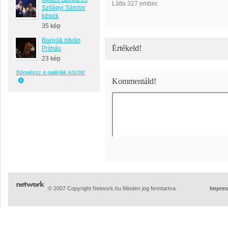
Látta 327 ember.
Szilágyi Sándor
képek
35 kép
Banyák István
Értékeld!
Prímás
23 kép
Böngéssz a galériák között!
Kommentáld!
© 2007 Copyright Network.hu Minden jog fenntartva.
Impre