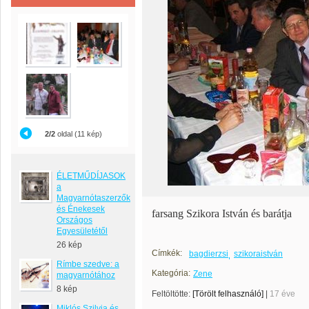
2/2
oldal (11 kép)
ÉLETMŰDÍJASOK
a
Magyarnótaszerzők
és Énekesek
farsang Szikora István és barátja
Országos
Egyesületétől
26 kép
Címkék:
bagdierzsi
szikoraistván
Rímbe szedve: a
Kategória:
Zene
magyarnótához
8 kép
Feltöltötte:
[Törölt felhasználó]
|
17 éve
Miklós Szilvia és