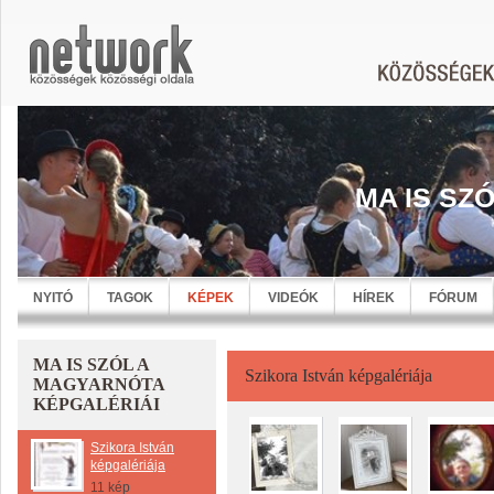
MA IS SZ
NYITÓ
TAGOK
KÉPEK
VIDEÓK
HÍREK
FÓRUM
MA IS SZÓL A
Szikora István képgalériája
MAGYARNÓTA
KÉPGALÉRIÁI
Szikora István
képgalériája
11 kép