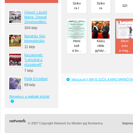
Sziko
Sziko
SZI
ra I
ra
Újpest: László
Mária: Újpesti
Zenebarátkör-
304 kép
Barabás Sári
képgalériája
Hinni
Kisku
Elism
kell
nféle
erés
11 kép
a bo...
gyház...
a mag...
Kecskemét:
"Lehullott a
rózsalevél"
7 kép
Petik Erzsébet
Vissza a(z) MA IS SZÓL A MAGYARNÓTA 
69 kép
Böngéssz a galériák között!
© 2007 Copyright Network.hu Minden jog fenntartva.
Impre