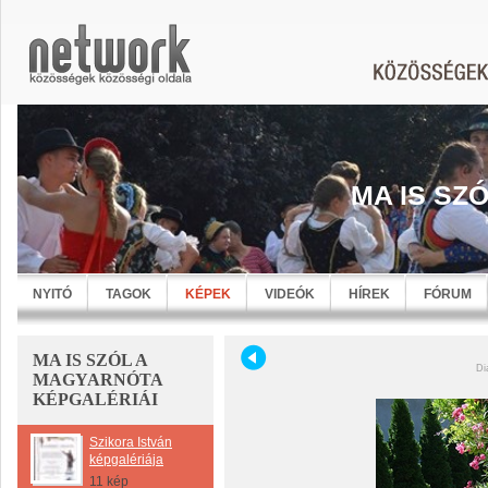
MA IS SZ
NYITÓ
TAGOK
KÉPEK
VIDEÓK
HÍREK
FÓRUM
MA IS SZÓL A
Di
MAGYARNÓTA
KÉPGALÉRIÁI
Szikora István
képgalériája
11 kép