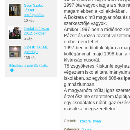
1997 óta vagyok tagja a sírius 
Győri Szabó
József
magam ebben a kollektívában.
emlékgaléria
A Bokréta című magyar nóta és 
10 kép
szerkesztője vagyok.
Iskolai találkozó
Amikor 1997-ben a rádióhoz ker
2012. október
Pázsit és rózsa rovatot vezettem,
9 kép
ember nem lehet!
1997-ben indítottuk útjára a ma
Újpest: HAKME
galériája
kollégámmal, majd 1998-ban a rá
135 kép
kívánságműsorát.
Törzsgyökeres Kiskunfélegyházi v
Böngéssz a galériák között!
végeztem iskolai tanulmányaimat
iskolában, az egykori 608-as Ip
gimnáziumban.
A magyarnóta műfaj igaz szeret
érzet őszinte szeretetem táplálja
egy csodálatos nótát igaz érzésse
másokkal megszerettetni.
Címkék:
szikora istván
Kategória: