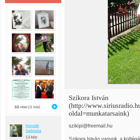
Szikora István
(http://www.siriusradio.h
1/2
oldal (11 kép)
oldal=munkatarsaink)
szikipi@freemail.hu
Horváth
Gabriella
13 kép
Szikora István vagyok, a kollégá