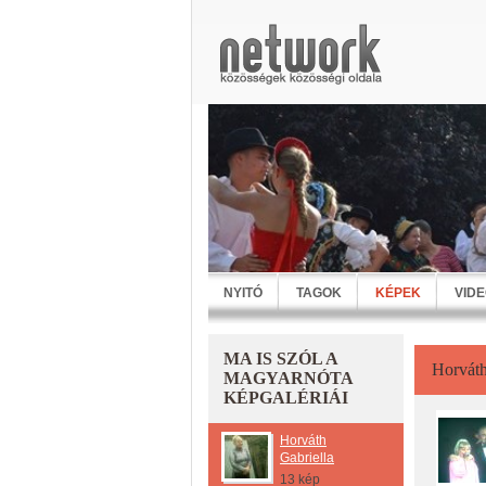
NYITÓ
TAGOK
KÉPEK
VID
MA IS SZÓL A
Horváth
MAGYARNÓTA
KÉPGALÉRIÁI
Horváth
Gabriella
13 kép