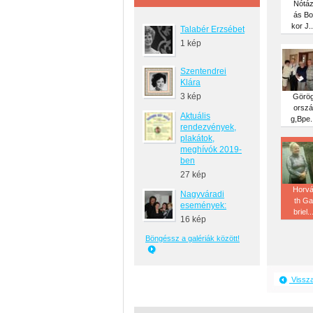
Nótá
ás Bo
kor J..
Talabér Erzsébet
1 kép
Szentendrei
Klára
3 kép
Görö
orszá
Aktuális
g,Bpe..
rendezvények,
plakátok,
meghívók 2019-
ben
27 kép
Horv
Nagyváradi
th Ga
események:
briel..
16 kép
Böngéssz a galériák között!
Vissz