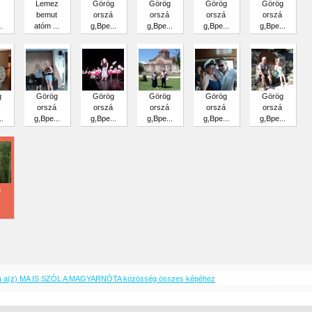
z
Lemez
Görög
Görög
Görög
Görög
bemut
orszá
orszá
orszá
orszá
.
atóm ...
g,Bpe...
g,Bpe...
g,Bpe...
g,Bpe...
g
Görög
Görög
Görög
Görög
Görög
orszá
orszá
orszá
orszá
orszá
.
g,Bpe...
g,Bpe...
g,Bpe...
g,Bpe...
g,Bpe...
á
.
a a(z) MA IS SZÓL A MAGYARNÓTA közösség összes képéhez