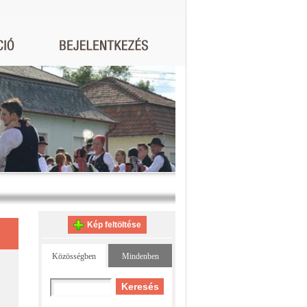
Kép feltöltése
Közösségben
Mindenben