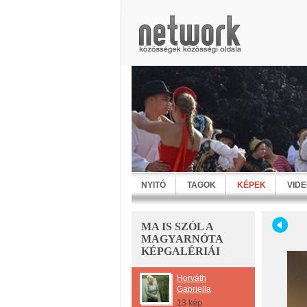
NYITÓ
TAGOK
KÉPEK
VID
MA IS SZÓL A
MAGYARNÓTA
KÉPGALÉRIÁI
Horváth
Gabriella
13 kép