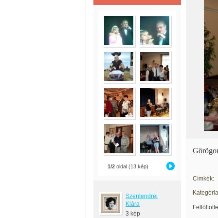
Görögor
1/2
oldal (13 kép)
Címkék:
Kategória
Szentendrei
Klára
Feltöltött
3 kép