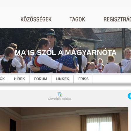
MA IS SZÓL A MAGYARNÓTA
EÓK
HÍREK
FÓRUM
LINKEK
FRISS
Diavetítés indítása