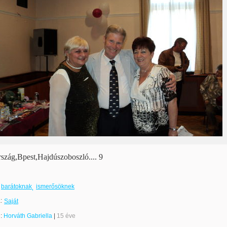
szág,Bpest,Hajdúszoboszló.... 9
barátoknak
ismerősöknek
:
Saját
e:
Horváth Gabriella
|
15 éve