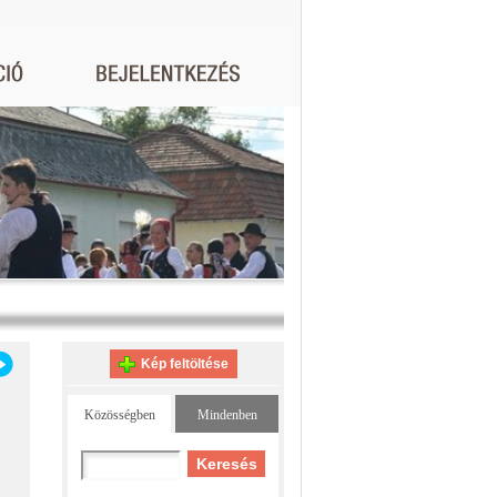
Kép feltöltése
Közösségben
Mindenben