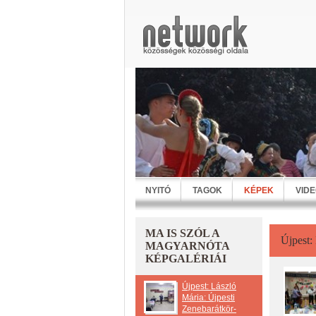
NYITÓ
TAGOK
KÉPEK
VID
MA IS SZÓL A
Újpest:
MAGYARNÓTA
KÉPGALÉRIÁI
Újpest: László
Mária: Újpesti
Zenebarátkör-