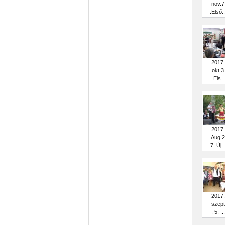
nov.7
.Első..
2017.
okt.3
. Els..
2017.
Aug.2
7. Új..
2017.
szept
. 5. ...