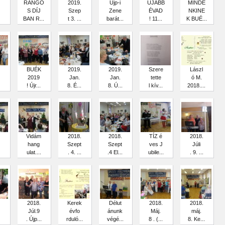
RANGO
2019.
Újp-i
ÚJABB
MINDE
S DÍJ
Szep
Zene
ÉVAD
NKINE
BAN R...
t 3. ...
barát...
! 11...
K BUÉ...
BUÉK
2019.
2019.
Szere
Lászl
2019
Jan.
Jan.
tette
ó M.
! Újr...
8. É...
8. Ú...
l kív...
2018....
Vidám
2018.
2018.
TÍZ é
2018.
hang
Szept
Szept
ves J
Júli
ulat....
. 4. ...
.4 El...
ubile...
. 9. ...
2018.
Kerek
Délut
2018.
2018.
Júl.9
évfo
ánunk
Máj.
máj.
. Újp...
rduló...
végé...
8 . (...
8. Ke...