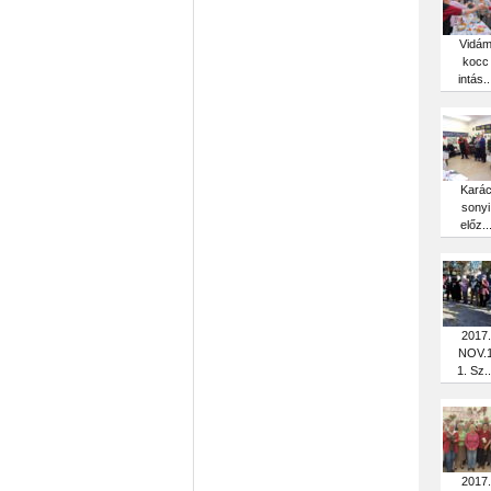
Vidá
kocc
intás..
Kará
sonyi
előz..
2017.
NOV.
1. Sz..
2017.