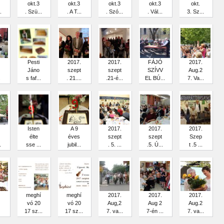
okt.3
okt.3
okt.3
okt.3
okt.
.
. Szü...
. A T...
. Szó...
. Vál...
3. Sz...
Pesti
2017.
2017.
FÁJÓ
2017.
Jáno
szept
szept
SZÍVV
Aug.2
.
s faf...
. 21....
.21-é...
EL BÚ...
7. Va...
Isten
A 9
2017.
2017.
2017.
élte
éves
szept
szept
Szep
.
sse ...
jubil...
. 5. ...
.5. Ú...
t .5 ...
meghí
meghí
2017.
2017.
2017.
vó 20
vó 20
Aug,2
Aug 2
Aug.2
17 sz...
17 sz...
7. va...
7-én ...
7. va...