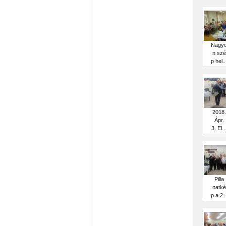
Nagy
n szé
p hel..
2018.
Ápr.
3. El..
Pilla
natké
p a 2..