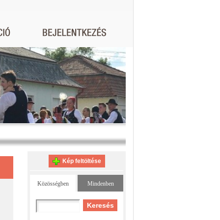
Kép feltöltése
Közösségben
Mindenben