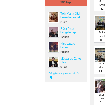
2019.
304 kép
Szep
t. 3....
Tóth Mária által
beküldött képek
3 kép
Rácz Pista
képgaleriája
Jó ke
dvvel
12 kép
, jó ...
Kiss László
képek
28 kép
Mészáros János
Elek
2018.
9 kép
dec.
4. E...
Böngéssz a galériák között!
2018.
Júli
. 9. ...