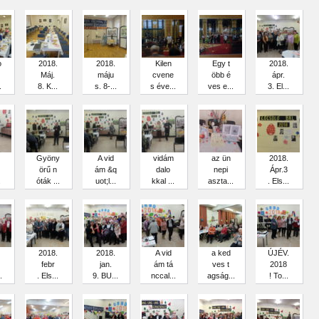
o
2018.
2018.
Kilen
Egy t
2018.
Máj.
máju
cvene
öbb é
ápr.
.
8. K...
s. 8-...
s éve...
ves e...
3. El...
Gyöny
A vid
vidám
az ün
2018.
örű n
ám &q
dalo
nepi
Ápr.3
.
óták ...
uot;l...
kkal ...
aszta...
. Els...
2018.
2018.
A vid
a ked
ÚJÉV.
febr
jan.
ám tá
ves t
2018
.
. Els...
9. BU...
nccal...
agság...
! To...