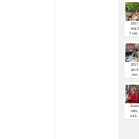
2017.
aug.2
7 vas..
2017.
jún.6
. zen..
A nev
etés,
a kö..