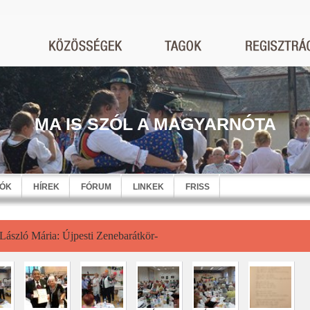
MA IS SZÓL A MAGYARNÓTA
EÓK
HÍREK
FÓRUM
LINKEK
FRISS
 László Mária: Újpesti Zenebarátkör-