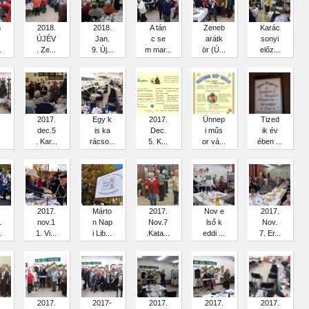
m
2018.
2018.
A tán
Zeneb
Karác
ÚJÉV
Jan.
c se
arátk
sonyi
.
. Ze...
9. Új...
m mar...
ör (Ú...
előz...
c
2017.
Egy k
2017.
Ünnep
Tized
dec.5
is ka
Dec.
i műs
ik év
.
. Kar...
rácso...
5. K...
or vá...
ében ...
2017.
Márto
2017.
Nov e
2017.
1
nov.1
n Nap
Nov.7
lső k
Nov.
.
1. Vi...
i Lib...
.Kata...
eddi ...
7. Er...
2017.
2017-
2017.
2017.
2017.