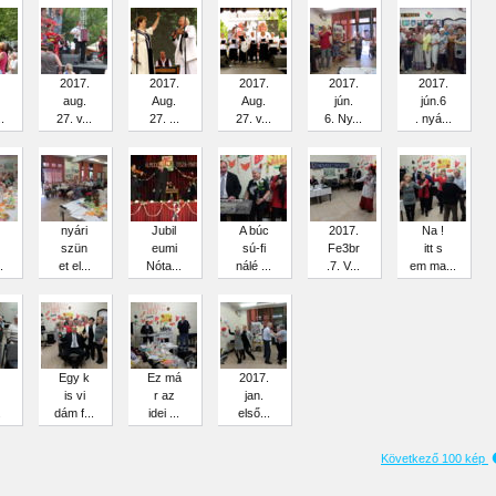
2017.
2017.
2017.
2017.
2017.
aug.
Aug.
Aug.
jún.
jún.6
.
27. v...
27. ...
27. v...
6. Ny...
. nyá...
nyári
Jubil
A búc
2017.
Na !
szün
eumi
sú-fi
Fe3br
itt s
.
et el...
Nóta...
nálé ...
.7. V...
em ma...
Egy k
Ez má
2017.
is vi
r az
jan.
.
dám f...
idei ...
első...
Következő 100 kép