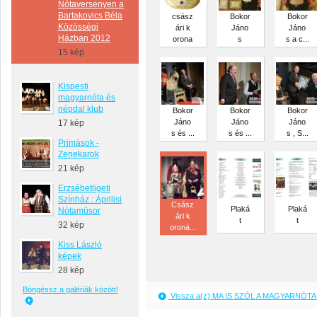
Nótaversenyen a
Bartakovics Béla
csász
Bokor
Bokor
Közösségi
ári k
Jáno
Jáno
Házban 2012
orona
s
s a c...
15 kép
Kispesti
magyarnóta és
népdal klub
Bokor
Bokor
Bokor
Jáno
Jáno
Jáno
17 kép
s és ...
s és ...
s , S...
Primások -
Zenekarok
21 kép
Erzsébetligeti
Színház : Áprilisi
Csász
Plaká
Plaká
Nótamüsor
ári k
t
t
32 kép
oroná...
Kiss László
képek
28 kép
Böngéssz a galériák között!
Vissza a(z) MA IS SZÓL A MAGYARNÓTA 