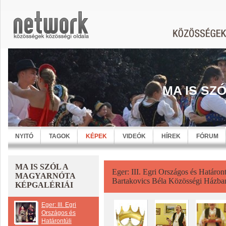
MA IS SZ
NYITÓ
TAGOK
KÉPEK
VIDEÓK
HÍREK
FÓRUM
MA IS SZÓL A
Eger: III. Egri Országos és Határon
MAGYARNÓTA
Bartakovics Béla Közösségi Házba
KÉPGALÉRIÁI
Eger: III. Egri
Országos és
Határontúli