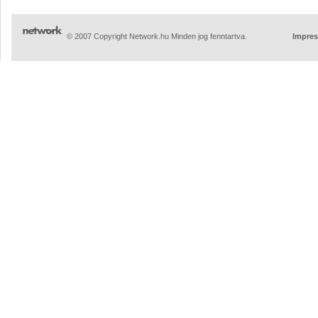
© 2007 Copyright Network.hu Minden jog fenntartva.
Impre