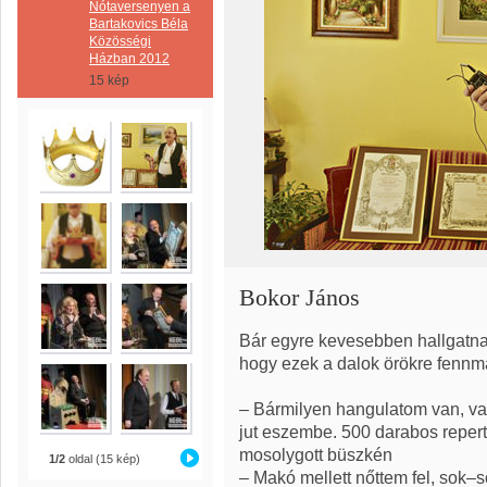
Nótaversenyen a
Bartakovics Béla
Közösségi
Házban 2012
15 kép
Bokor János
Bár egyre kevesebben hallgatnak
hogy ezek a dalok örökre fennm
– Bármilyen hangulatom van, va
jut eszembe. 500 darabos reper
mosolygott büszkén
1/2
oldal (15 kép)
– Makó mellett nőttem fel, sok–s