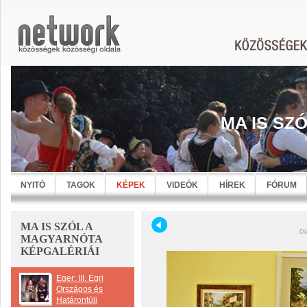
MA IS SZ
NYITÓ
TAGOK
KÉPEK
VIDEÓK
HÍREK
FÓRUM
MA IS SZÓL A
Di
MAGYARNÓTA
KÉPGALÉRIÁI
Eger: III. Egri
Országos és
Határontúli