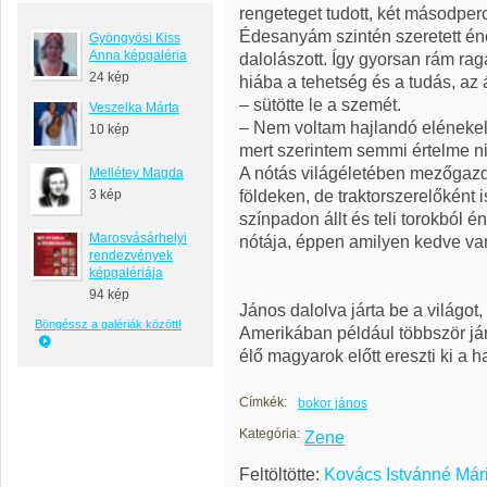
rengeteget tudott, két másodperc 
Édesanyám szintén szeretett ének
Gyöngyösi Kiss
Anna képgaléria
dalolászott. Így gyorsan rám rag
24 kép
hiába a tehetség és a tudás, a
– sütötte le a szemét.
Veszelka Márta
– Nem voltam hajlandó elénekel
10 kép
mert szerintem semmi értelme n
A nótás világéletében mezőgazd
Mellétey Magda
földeken, de traktorszerelőként is
3 kép
színpadon állt és teli torokból 
Marosvásárhelyi
nótája, éppen amilyen kedve van
rendezvények
képgalériája
94 kép
János dalolva járta be a világot,
Böngéssz a galériák között!
Amerikában például többször já
élő magyarok előtt ereszti ki a h
Címkék:
bokor jános
Kategória:
Zene
Feltöltötte:
Kovács Istvánné Már