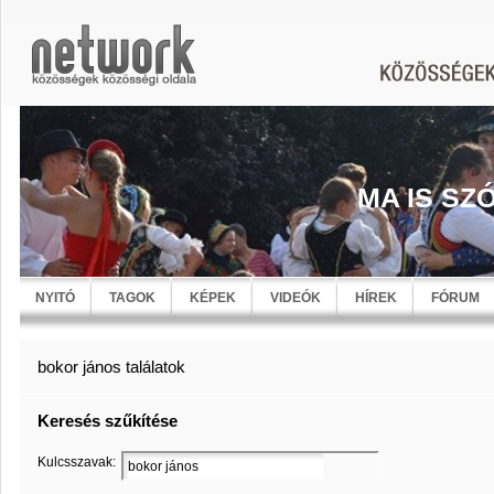
MA IS SZ
NYITÓ
TAGOK
KÉPEK
VIDEÓK
HÍREK
FÓRUM
bokor jános találatok
Keresés szűkítése
Kulcsszavak: