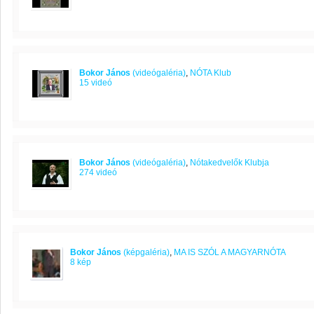
Bokor János
(videógaléria)
,
NÓTA Klub
15 videó
Bokor János
(videógaléria)
,
Nótakedvelők Klubja
274 videó
Bokor János
(képgaléria)
,
MA IS SZÓL A MAGYARNÓTA
8 kép