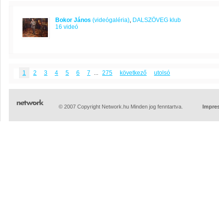
Bokor János
(videógaléria)
,
DALSZÖVEG klub
16 videó
1
2
3
4
5
6
7
...
275
következő
utolsó
© 2007 Copyright Network.hu Minden jog fenntartva.
Impre