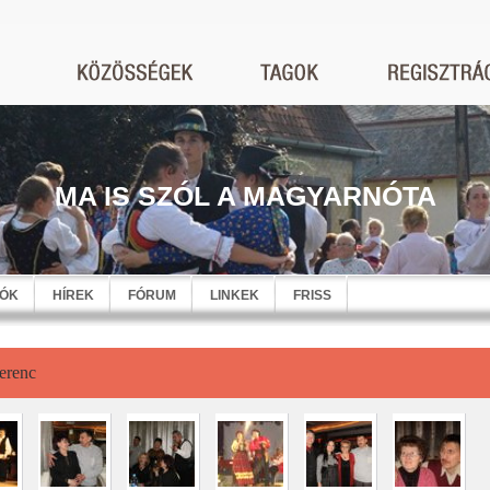
MA IS SZÓL A MAGYARNÓTA
EÓK
HÍREK
FÓRUM
LINKEK
FRISS
erenc