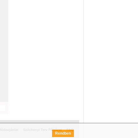
édiaajánlat
Széchenyi Terv Pályázat
FAQ
Rendben