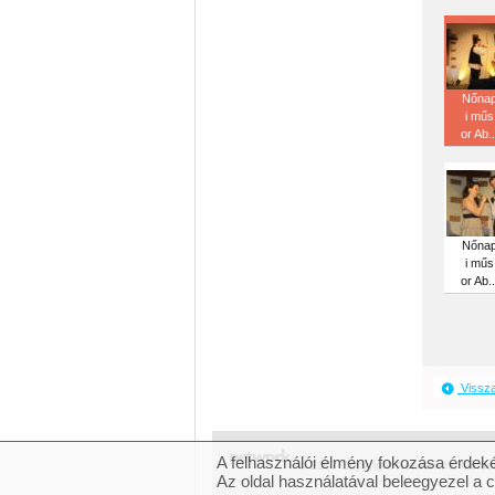
Nőna
i műs
or Ab..
Nőna
i műs
or Ab..
Vissz
A felhasználói élmény fokozása érdeké
© 2007 Copyright Network.hu Minden 
Az oldal használatával beleegyezel a 