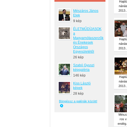
Hajdú
náná
Mészáros János
2013..
Elek
9 kép
ÉLETMŰDÍJASOK
a
Magyarnótaszerzők
Hajdú
és Énekesek
náná
Országos
2013..
Egyesületétől
26 kép
Szabó Gyuszi
képgaléria
146 kép
Hajdú
náná
Kiss László
2013..
képek
28 kép
Böngéssz a galériák között!
Mész
ros v
endég.