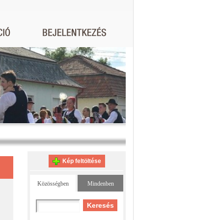
Kép feltöltése
Közösségben
Mindenben