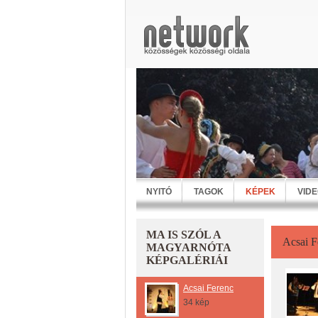
NYITÓ
TAGOK
KÉPEK
VID
MA IS SZÓL A
Acsai F
MAGYARNÓTA
KÉPGALÉRIÁI
Acsai Ferenc
34 kép