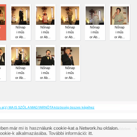
p
Nőnap
Nőnap
Nőnap
Nőnap
Nőnap
i műs
i műs
i műs
i műs
i műs
.
or Ab...
or Ab...
or Ab...
or Ab...
or Ab...
p
Nőnap
Nőnap
Nőnap
i műs
i műs
i műs
.
or Ab...
or Ab...
or Ab...
a a(z) MA IS SZÓL A MAGYARNÓTA közösség összes képéhez
ben már mi is használunk cookie-kat a Network.hu oldalon.
jog fenntartva.
Impresszum
Felhasználási feltételek
Adatvédelem
M
cookie-k alkalmazásába. További információ:
itt
.