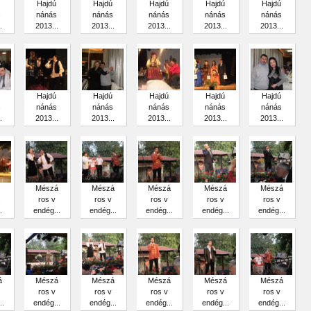
Hajdú
Hajdú
Hajdú
Hajdú
Hajdú
s
nánás
nánás
nánás
nánás
nánás
.
2013...
2013...
2013...
2013...
2013...
Hajdú
Hajdú
Hajdú
Hajdú
Hajdú
s
nánás
nánás
nánás
nánás
nánás
.
2013...
2013...
2013...
2013...
2013...
Mészá
Mészá
Mészá
Mészá
Mészá
s
ros v
ros v
ros v
ros v
ros v
.
endég...
endég...
endég...
endég...
endég...
á
Mészá
Mészá
Mészá
Mészá
Mészá
ros v
ros v
ros v
ros v
ros v
..
endég...
endég...
endég...
endég...
endég...