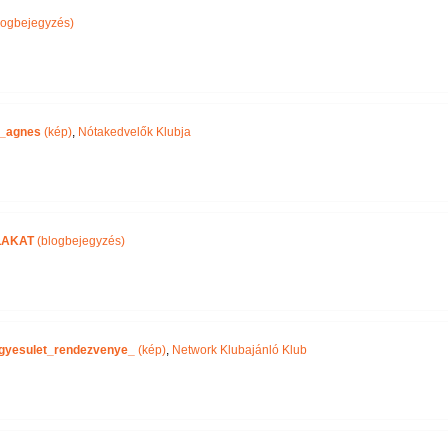
logbejegyzés)
_agnes
(kép)
,
Nótakedvelők Klubja
LAKAT
(blogbejegyzés)
gyesulet_rendezvenye_
(kép)
,
Network Klubajánló Klub