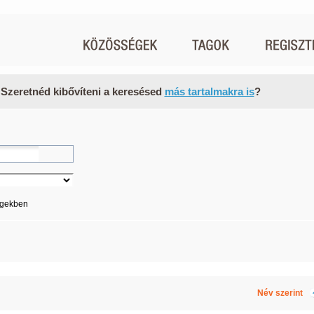
 Szeretnéd kibővíteni a keresésed
más tartalmakra is
?
égekben
Név szerint