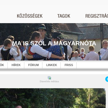
MA IS SZÓL A MAGYARNÓTA
EÓK
HÍREK
FÓRUM
LINKEK
FRISS
Diavetítés indítása