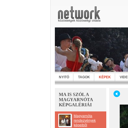
NYITÓ
TAGOK
KÉPEK
VID
MA IS SZÓL A
MAGYARNÓTA
KÉPGALÉRIÁI
Magyarnóta
rendezvények
képeiből