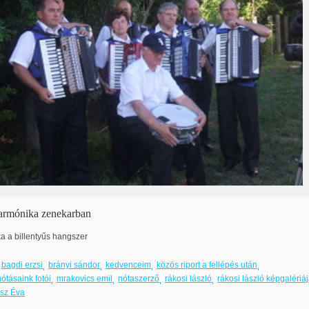
armónika zenekarban
 a billentyűs hangszer
bagdi erzsi
brányi sándor
kedvenceim
közös riport a fellépés után
tásaink fotói
mrakovics emil
nótaszerző
rákosi lászló
rákosi lászló képgalériá
usz Éva