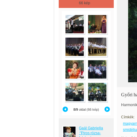
66 kép
Győri h
Harmonika
8/9
oldal (66 kép)
Címkék:
magyarnó
Gaál Gabriella
smidéli
:"Piros rózsa-