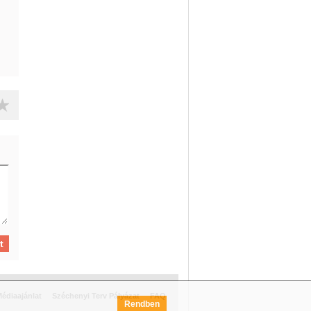
édiaajánlat
Széchenyi Terv Pályázat
FAQ
Rendben