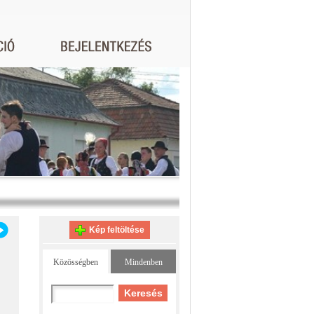
Kép feltöltése
Közösségben
Mindenben