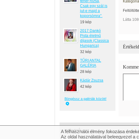
fehér rózsa,
Kategória
Csak egy szál is
Feltöltött
jut-e majd a
koporsómra".
Látta 108
19 kép
2017 Dankó
Pista életmű
díjasok (Classica
Hungarica)
Értékeld
32 kép
TŰRI ANTAL
GALÉRIA
Kommen
28 kép
Kádár Zsuzsa
42 kép
Böngéssz a galériák között!
A felhasználói élmény fokozása érdeké
© 2007 Copyright Network.hu Minden 
Az oldal használatával beleegyezel a 