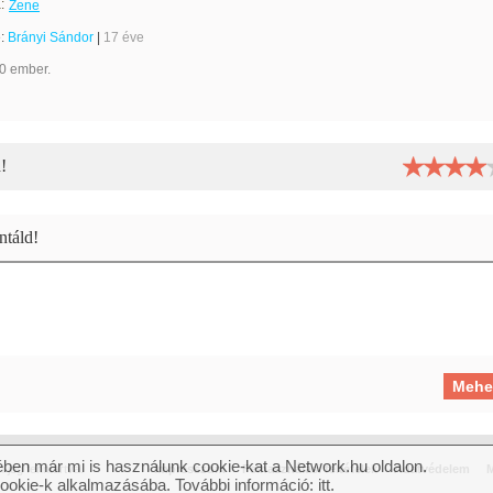
:
Zene
e:
Brányi Sándor
|
17 éve
0 ember.
!
táld!
ben már mi is használunk cookie-kat a Network.hu oldalon.
jog fenntartva.
Impresszum
Felhasználási feltételek
Adatvédelem
M
cookie-k alkalmazásába. További információ:
itt
.