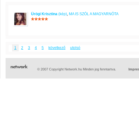
Ürögi Krisztina
(kép)
,
MA IS SZÓL A MAGYARNÓTA
1
2
3
4
5
következő
utolsó
© 2007 Copyright Network.hu Minden jog fenntartva.
Impre