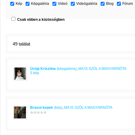
Kép
Képgaléria
Videó
Videógaléria
Blog
Fórum
Csak ebben a közösségben
49 találat
Ürögi Krisztina
(képgaléria)
,
MA IS SZÓL A MAGYARNÓTA
5 kép
Brasoi kepek
(kép)
,
MA IS SZÓL A MAGYARNÓTA