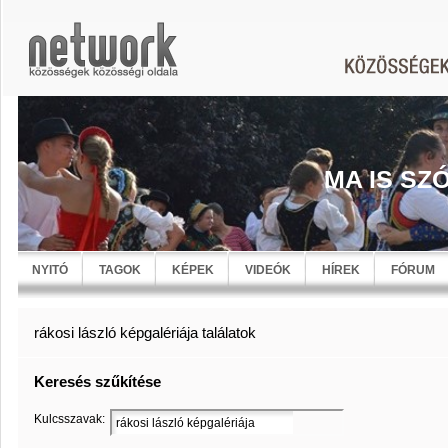
MA IS SZ
NYITÓ
TAGOK
KÉPEK
VIDEÓK
HÍREK
FÓRUM
rákosi lászló képgalériája találatok
Keresés szűkítése
Kulcsszavak: