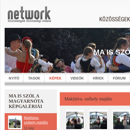
MA IS SZ
NYITÓ
TAGOK
KÉPEK
VIDEÓK
HÍREK
FÓRUM
MA IS SZÓL A
Makfalva- székely majális
MAGYARNÓTA
KÉPGALÉRIÁI
Makfalva-
székely majális
11 kép