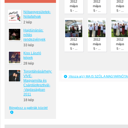
2012
2012
2012
május
május
május
5 - ...
5 - ...
5 - ...
Nótaegyesületek-
Nótafallvak
2 kép
Hajdúnánás:
nótás
rendezvények
2012
2012
2012
május
május
május
33 kép
5 - ...
5 - ...
5 - ...
Kiss László
képek
28 kép
Torontálvásárhely:
VIVE-
Vissza a(z) MA IS SZÓL A MAGYARNÓTA 
Magyarnóta és
Csárdásfesztivál-
-Vajdaságban
2011
18 kép
Böngéssz a galériák között!