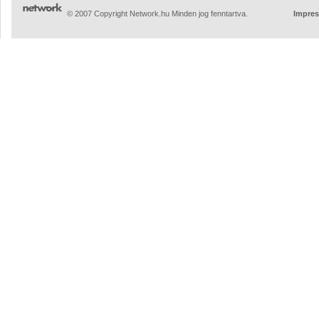
© 2007 Copyright Network.hu Minden jog fenntartva.
Impre