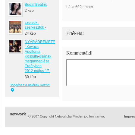
Budai Beatrix
Látta 602 ember.
2 kép
szerzők .
szerkesztők -
Értékeld!
24 kép
NYÁRÁDREMETE
: Kovács
Apollónia
Kommentáld!
Kossuth-díjának
megünneplése
Erdélyben
2012.május 17.
30 kép
Böngéssz a galériák között!
© 2007 Copyright Network.hu Minden jog fenntartva.
Impre