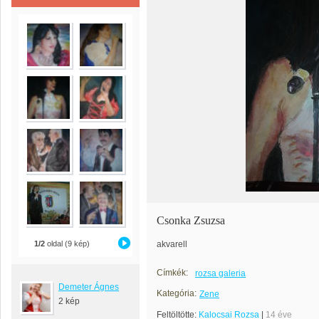
Csonka Zsuzsa
1/2
oldal (9 kép)
akvarell
Címkék:
rozsa galeria
Demeter Ágnes
Kategória:
Zene
2 kép
Feltöltötte:
Kalocsai Rozsa
|
14 éve