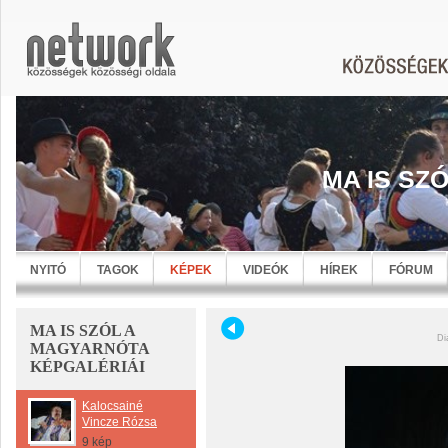
MA IS SZ
NYITÓ
TAGOK
KÉPEK
VIDEÓK
HÍREK
FÓRUM
MA IS SZÓL A
Di
MAGYARNÓTA
KÉPGALÉRIÁI
Kalocsainé
Vincze Rózsa
9 kép