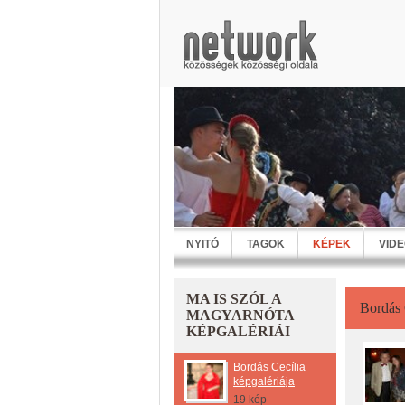
NYITÓ
TAGOK
KÉPEK
VID
MA IS SZÓL A
Bordás 
MAGYARNÓTA
KÉPGALÉRIÁI
Bordás Cecília
képgalériája
19 kép