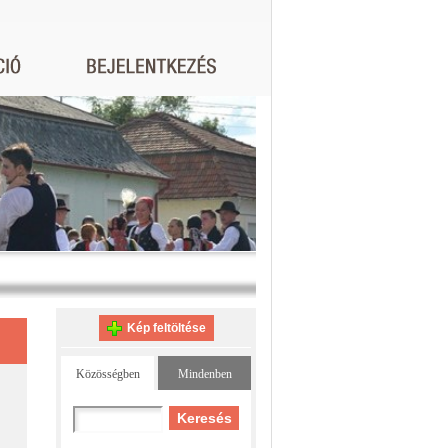
Kép feltöltése
Közösségben
Mindenben