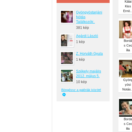
Kálai
Kiss
Ernö..
Gyöngyöstarjáni
Nótás
Találkozók:.
381 kép
Agárdi László
Bord
1 kép
s Ce
ília
Z. Horváth Gyula
1 kép
Székely majális
2012. május 5.
Gyön
10 kép
yösi
Notás.
Böngéssz a galériák között!
Bord
s Ce
ilia