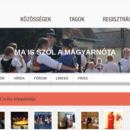
MA IS SZÓL A MAGYARNÓTA
EÓK
HÍREK
FÓRUM
LINKEK
FRISS
Cecília képgalériája