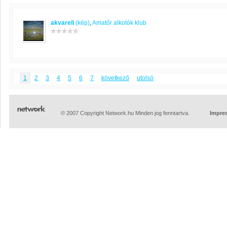
akvarell
(kép)
,
Amatőr alkotók klub
1
2
3
4
5
6
7
következő
utolsó
© 2007 Copyright Network.hu Minden jog fenntartva.
Impre