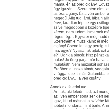
máma, én az öreg cigány. Egysz
úgy igazán… Szeretném elmuzsik
az ősz cigány. És a vén ember e
hegedű. Alig tud járni, lábain ál
érve, fáradtan lép be egy csillog
szíve megdobban s középre tipe
kérem, nem tudom, ismernek mé
réges-rég… Egyszer még hadd m
Szeretném elmuzsikálni: él még 
cigány! Csend lett egy percig, s 
ma, ugye? Nyissanak ajtót, ezt a 
e?" Ugrik a pincér, hisz pénzt ka
hatás! Jó öreg párja már halva ta
mulatást!" Nem muzsikál sohase
Erdőben alussza álmát, vadgalam
virággal díszíti már, Galambbal s
öreg cigány… a vén cigány
Annak aki feledni tud ...
Annak, aki feledni tud, azt mond
az ilyen ember soha senkiért nem
igaz, ki tud másnak a szívébe lá
többet mondana, mint bárki. Anna