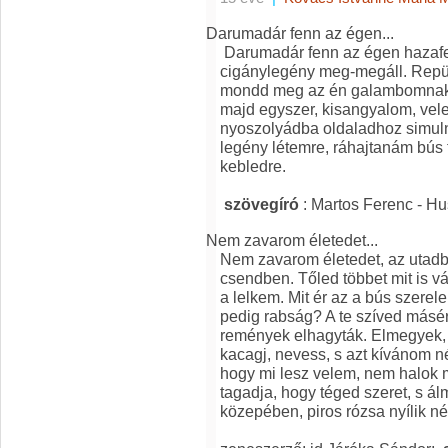
Darumadár fenn az égen...
Darumadár fenn az égen hazafel
cigánylegény meg-megáll. Repülj,
mondd meg az én galambomnak, 
majd egyszer, kisangyalom, vele
nyoszolyádba oldaladhoz simuln
legény létemre, ráhajtanám bús f
kebledre.
szövegíró
: Martos Ferenc - H
Nem zavarom életedet...
Nem zavarom életedet, az utad
csendben. Tőled többet mit is v
a lelkem. Mit ér az a bús szere
pedig rabság? A te szíved másé
remények elhagyták. Elmegyek,
kacagj, nevess, s azt kívánom n
hogy mi lesz velem, nem halok m
tagadja, hogy téged szeret, s ál
közepében, piros rózsa nyílik né