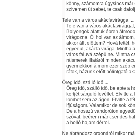
könny, számomra úgysincs már ör
szívemen üt sebet, te csak dalol
Tele van a város akácfavirággal ...
Tele van a város akácfavirággal,
Bolyongok alattuk ébren álmod
virágozna. Ó, hol van az álmom, 
akkor állt előttem? Hová lettél,
egyedül, akácfa virága. Mintha a
város faluvá szépülne. Mintha csa
ráismerek illatáról minden akác
gyermekkori álmom ezer szép em
rátok, házunk előtt bólintgató ak
Öreg idő, szálló idő ...
Öreg idő, szálló idő, belepte a 
kertjét sárguló levéllel. Elvitte
lombot sem az ágon, Elvitte a fé
ifjúságom. Valamikor de sok könn
De a hosszú vándorúton egyed
szóval, beérem már csendes halk
a holló hajam dérrel.
Ne ábrándozz orgonáról mikor már 