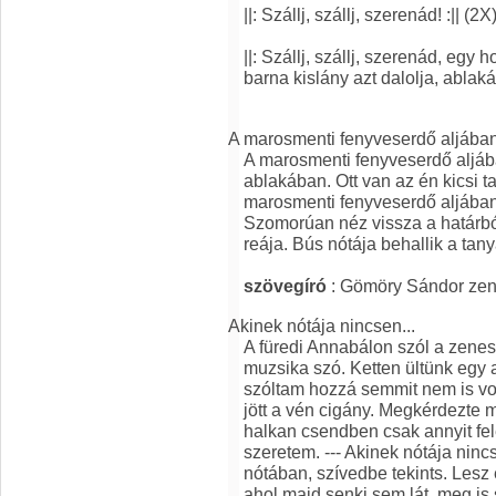
||: Szállj, szállj, szerenád! :|| (2X
||: Szállj, szállj, szerenád, egy h
barna kislány azt dalolja, ablak
A marosmenti fenyveserdő aljában
A marosmenti fenyveserdő aljáb
ablakában. Ott van az én kicsi 
marosmenti fenyveserdő aljában.
Szomorúan néz vissza a határból.
reája. Bús nótája behallik a tany
szövegíró
: Gömöry Sándor zen
Akinek nótája nincsen...
A füredi Annabálon szól a zene
muzsika szó. Ketten ültünk egy
szóltam hozzá semmit nem is vo
jött a vén cigány. Megkérdezte m
halkan csendben csak annyit fel
szeretem. --- Akinek nótája ninc
nótában, szívedbe tekints. Lesz e
ahol majd senki sem lát, meg is 