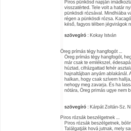
Piros pünkösd napján imádkozta
visszatérted. Tele volt a határ n
pünkösdi rózsával. Mindhiába vár
régen a pünkösdi rózsa. Kacagó
késő, fagyos télben jégvirágok n
szövegíró
: Kokay István
Öreg prímás tégy hangfogót ...
Öreg prímás tégy hangfogót, he
már csak te emlékszel, édesapá
húztad, cifrázgattad fehér aszta
hajnaltájban anyám ablakánál. 
halkan, hogy csak szívem hallja
nehogy meg zavarja. És ha lassa
nótára, Öreg primás ugye nem b
szövegíró
: Kárpát Zoltán-Sz. 
Piros rózsák beszélgetnek ...
Piros rózsák beszélgetnek, bóli
Találgatják hová jutnak, mely s