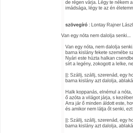
de régen várja. Légy te nékem 
imádsága, légy te az én életem
szövegíró
: Lontay Rajner Lászl
Van egy nóta nem dalolja senki...
Van egy nóta, nem dalolja senki, 
barna kislány fekete szemébe sze
Nyári este húzta halkan csendben
sírt a legény, zokogott a lelke, ne
||: Szállj, szállj, szerenád, egy h
barna kislány azt dalolja, ablak
Halk koppanás, elnémul a nóta, 
ő azóta a világot járja, s kezébe
Arra jár ő minden áldott este, ho
és amikor nem látja őt senki, ezt 
||: Szállj, szállj, szerenád, egy h
barna kislány azt dalolja, ablak