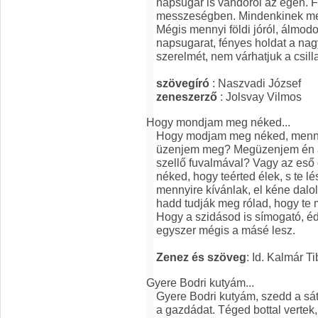
napsugár is vándorol az égen. Fu
messzeségben. Mindenkinek meg k
Mégis mennyi földi jóról, álmo
napsugarat, fényes holdat a na
szerelmét, nem várhatjuk a csill
szövegíró
: Naszvadi József
zeneszerző
: Jolsvay Vilmos
Hogy mondjam meg néked...
Hogy modjam meg néked, mennyi
üzenjem meg? Megüzenjem én a 
szellő fuvalmával? Vagy az eső
néked, hogy teérted élek, s te lé
mennyire kívánlak, el kéne dalo
hadd tudják meg rólad, hogy te m
Hogy a szidásod is símogató, éde
egyszer mégis a másé lesz.
Zenez és szöveg
: Id. Kalmár Ti
Gyere Bodri kutyám...
Gyere Bodri kutyám, szedd a sá
a gazdádat. Téged bottal vertek