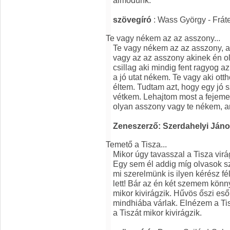
álmodunk.
szövegíró
: Wass György - Frát
Te vagy nékem az az asszony...
Te vagy nékem az az asszony, a
vagy az az asszony akinek én ol
csillag aki mindig fent ragyog 
a jó utat nékem. Te vagy aki ott
éltem. Tudtam azt, hogy egy jó
vétkem. Lehajtom most a fejeme
olyan asszony vagy te nékem, 
Zeneszerző: Szerdahelyi Ján
Temető a Tisza...
Mikor úgy tavasszal a Tisza virágz
Egy sem él addig míg olvasok sz
mi szerelmünk is ilyen kérész fé
lett! Bár az én két szemem könn
mikor kivirágzik. Hűvös őszi es
mindhiába várlak. Elnézem a Ti
a Tiszát mikor kivirágzik.