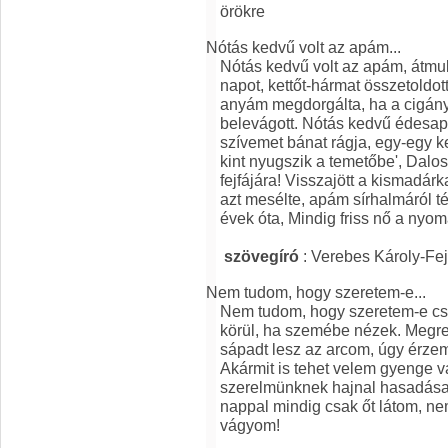
örökre
Nótás kedvű volt az apám...
Nótás kedvű volt az apám, átmul
napot, kettőt-hármat összetoldot
anyám megdorgálta, ha a cigány 
belevágott. Nótás kedvű édesap
szívemet bánat rágja, egy-egy ke
kint nyugszik a temetőbe', Dalo
fejfájára! Visszajött a kismadárka
azt mesélte, apám sírhalmáról té
évek óta, Mindig friss nő a nyom
szövegíró
: Verebes Károly-Fej
Nem tudom, hogy szeretem-e...
Nem tudom, hogy szeretem-e csa
körül, ha szemébe nézek. Megrem
sápadt lesz az arcom, úgy érze
Akármit is tehet velem gyenge 
szerelmünknek hajnal hasadása?
nappal mindig csak őt látom, n
vágyom!