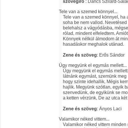
szövegíró
: Dancs Szilárd-Sala
Tele van a szemed könnyel...
Tele van a szemed könnyel, ha 
soha be nem vallod. Nevetésed 
belehalsz a vágyódásba, mégse
rólad, mindent elfeledtem. Amiót
Könnyek nélkül álmodom át min
hasadáskor meghalok utánad.
Zene és szöveg
: Erős Sándor
Úgy megyünk el egymás mellett...
Úgy megyünk el egymás mellett,
látnánk egymást, szemünk meg s
hogy szinte idehallik, Mégis kem
hajlik. Megyünk szótlan, egyik 
szenvedünk, de egyikünk se mo
a ketten vérzünk, De az utca ké
Zene és szöveg
: Ányos Laci
Valamikor néked vittem...
Valamikor néked vittem minden 