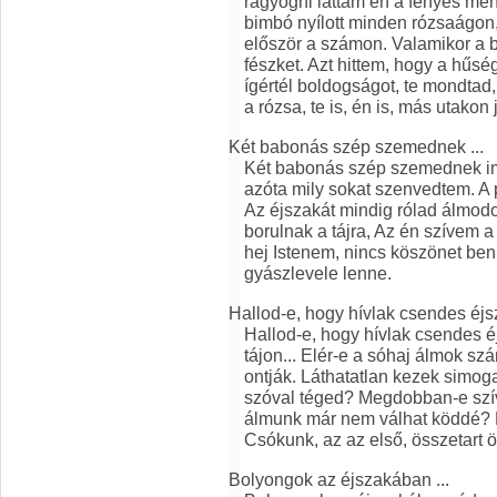
ragyogni láttam én a fényes men
bimbó nyílott minden rózsaágon
először a számon. Valamikor a b
fészket. Azt hittem, hogy a hűsé
ígértél boldogságot, te mondtad,
a rózsa, te is, én is, más utakon 
Két babonás szép szemednek ...
Két babonás szép szemednek imá
azóta mily sokat szenvedtem. A 
Az éjszakát mindig rólad álmodo
borulnak a tájra, Az én szívem a 
hej Istenem, nincs köszönet be
gyászlevele lenne.
Hallod-e, hogy hívlak csendes éj
Hallod-e, hogy hívlak csendes 
tájon... Elér-e a sóhaj álmok sz
ontják. Láthatatlan kezek simoga
szóval téged? Megdobban-e szí
álmunk már nem válhat köddé? 
Csókunk, az az első, összetart 
Bolyongok az éjszakában ...