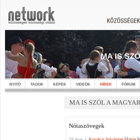
MA IS SZ
NYITÓ
TAGOK
KÉPEK
VIDEÓK
HÍREK
FÓRUM
MA IS SZÓL A MAGYARN
Nótaszövegek
15 éve
|
Kovács Istvánné Mária 