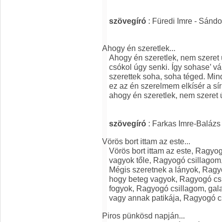
szövegíró
: Füredi Imre - Sánd
Ahogy én szeretlek...
Ahogy én szeretlek, nem szeret
csókol úgy senki. Így sohase’ vá
szerettek soha, soha téged. Min
ez az én szerelmem elkísér a sír
ahogy én szeretlek, nem szeret 
szövegíró
: Farkas Imre-Balázs
Vörös bort ittam az este...
Vörös bort ittam az este, Ragyo
vagyok tőle, Ragyogó csillagom,
Mégis szeretnek a lányok, Ragy
hogy beteg vagyok, Ragyogó csi
fogyok, Ragyogó csillagom, gal
vagy annak patikája, Ragyogó 
Piros pünkösd napján...