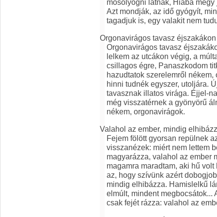
mosolyogni látnak, Hiába megy j
Azt mondják, az idő gyógyít, min
tagadjuk is, egy valakit nem tudu
Orgonavirágos tavasz éjszakákon .
Orgonavirágos tavasz éjszakáko
lelkem az utcákon végig, a múl
csillagos égre, Panaszkodom titk
hazudtatok szerelemről nékem,
hinni tudnék egyszer, utoljára.
tavasznak illatos virága. Éjjel
még visszatérnek a gyönyörű ál
nékem, orgonavirágok.
Valahol az ember, mindig elhibázz
Fejem fölött gyorsan repülnek a
visszanézek: miért nem lettem 
magyarázza, valahol az ember m
magamra maradtam, aki hű volt 
az, hogy szívünk azért dobogjo
mindig elhibázza. Hamislelkű lá
elmúlt, mindent megbocsátok... Ak
csak fejét rázza: valahol az emb