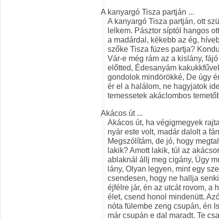
A kanyargó Tisza partján ...
A kanyargó Tisza partján, ott sz
lelkem. Pásztor síptól hangos ot
a madárdal, kékebb az ég, híveb
szőke Tisza füzes partja? Kond
Vár-e még rám az a kislány, fájó
előtted, Édesanyám kakukkfűvel
gondolok mindörökké, De úgy ér
ér el a halálom, ne hagyjatok id
temessetek akáclombos temető
Akácos út ...
Akácos út, ha végigmegyek rajta
nyár este volt, madár dalolt a fán
Megszólítám, de jó, hogy megtallá
lakik? Amott lakik, túl az akács
ablaknál állj meg cigány, Úgy mu
lány, Olyan legyen, mint egy sz
csendesen, hogy ne hallja senki
éjfélre jár, én az utcát rovom, a
élet, csend honol mindenütt. Azó
nóta fülembe zeng csupán, én I
már csupán e dal maradt. Te csa