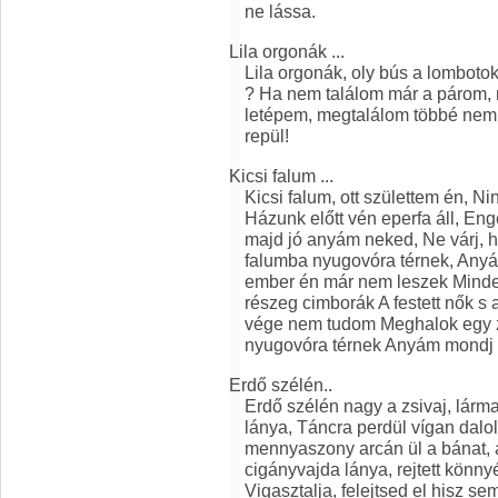
ne lássa.
Lila orgonák ...
Lila orgonák, oly bús a lombotok
? Ha nem találom már a párom,
letépem, megtalálom többé nem
repül!
Kicsi falum ...
Kicsi falum, ott születtem én, Ni
Házunk előtt vén eperfa áll, E
majd jó anyám neked, Ne várj, 
falumba nyugovóra térnek, Anyá
ember én már nem leszek Minden
részeg cimborák A festett nők s
vége nem tudom Meghalok egy zü
nyugovóra térnek Anyám mondj e
Erdő szélén..
Erdő szélén nagy a zsivaj, lárm
lánya, Táncra perdül vígan dalo
mennyaszony arcán ül a bánat, a
cigányvajda lánya, rejtett könny
Vigasztalja, felejtsed el hisz 