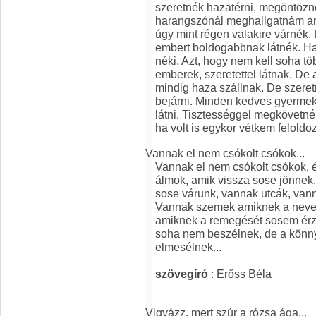
szeretnék hazatérni, megöntözné
harangszónál meghallgatnám any
úgy mint régen valakire várnék.
embert boldogabbnak látnék. Ha
néki. Azt, hogy nem kell soha tö
emberek, szeretettel látnak. De
mindig haza szállnak. De szere
bejárni. Minden kedves gyermek
látni. Tisztességgel megkövetné
ha volt is egykor vétkem felold
Vannak el nem csókolt csókok...
Vannak el nem csókolt csókok, és
álmok, amik vissza sose jönnek.
sose várunk, vannak utcák, van
Vannak szemek amiknek a neve
amiknek a remegését sosem érz
soha nem beszélnek, de a könny
elmesélnek...
szövegíró
: Erőss Béla
Vigyázz, mert szúr a rózsa ága...