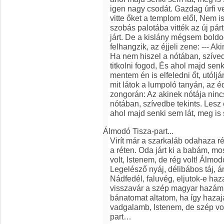
igen nagy csodát. Gazdag úrfi vet
vitte őket a templom elől, Nem is
szobás palotába vitték az új pár
járt. De a kislány mégsem boldo
felhangzik, az éjjeli zene: --- A
Ha nem hiszel a nótában, szívedb
titkolni fogod, És ahol majd senk
mentem én is elfeledni őt, utólj
mit látok a lumpoló tanyán, az é
zongorán: Az akinek nótája ninc
nótában, szívedbe tekints. Lesz e
ahol majd senki sem lát, meg is 
Álmodó Tisza-part...
Virít már a szarkaláb odahaza r
a réten. Oda járt ki a babám, m
volt, Istenem, de rég volt! Álmod
Legelésző nyáj, délibábos táj, árv
Nádfedél, faluvég, eljutok-e h
visszavár a szép magyar hazám.
bánatomat altatom, ha így hazaj
vadgalamb, Istenem, de szép vo
part…