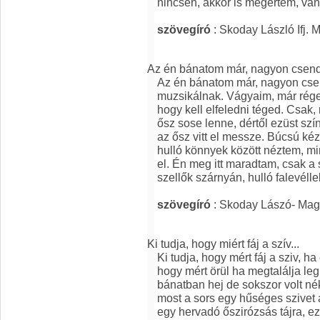
nincsen, akkor is megértem, van
szövegíró
: Skoday László Ifj. 
Az én bánatom már, nagyon csend
Az én bánatom már, nagyon csend
muzsikálnak. Vágyaim, már rége
hogy kell elfeledni téged. Csak,
ősz sose lenne, dértől ezüst szín
az ősz vitt el messze. Búcsú kéz
hulló könnyek között néztem, m
el. Én meg itt maradtam, csak a
szellők szárnyán, hulló falevéllel
szövegíró
: Skoday Lászó- Mag
Ki tudja, hogy miért fáj a szív...
Ki tudja, hogy mért fáj a sziv, ha
hogy mért örül ha megtalálja l
bánatban hej de sokszor volt n
most a sors egy hűséges szivet
egy hervadó őszirózsás tájra, ez