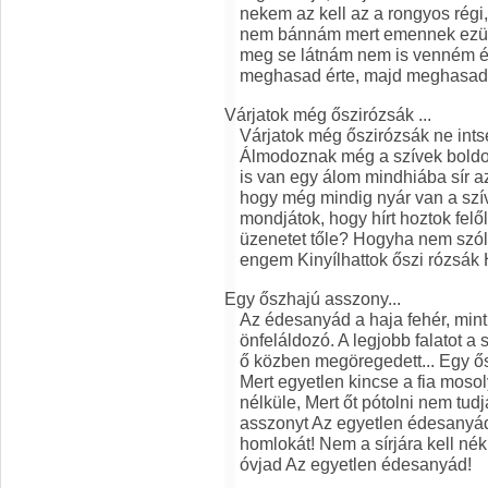
nekem az kell az a rongyos régi,
nem bánnám mert emennek ezüstp
meg se látnám nem is venném é
meghasad érte, majd meghasad 
Várjatok még őszirózsák ...
Várjatok még őszirózsák ne ints
Álmodoznak még a szívek bold
is van egy álom mindhiába sír a
hogy még mindig nyár van a szí
mondjátok, hogy hírt hoztok felő
üzenetet tőle? Hogyha nem szól, n
engem Kinyílhattok őszi rózsák
Egy őszhajú asszony...
Az édesanyád a haja fehér, mint a
önfeláldozó. A legjobb falatot a
ő közben megöregedett... Egy ős
Mert egyetlen kincse a fia mosol
nélküle, Mert őt pótolni nem tud
asszonyt Az egyetlen édesanyád
homlokát! Nem a sírjára kell né
óvjad Az egyetlen édesanyád!