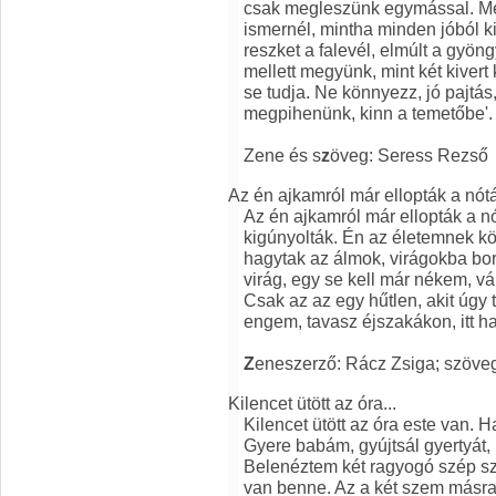
csak megleszünk egymással. Me
ismernél, mintha minden jóból kit
reszket a falevél, elmúlt a gyön
mellett megyünk, mint két kivert
se tudja. Ne könnyezz, jó pajtás
megpihenünk, kinn a temetőbe'.
Zene és s
z
öveg: Seress Rezső
Az én ajkamról már ellopták a nótát
Az én ajkamról már ellopták a nó
kigúnyolták. Én az életemnek kön
hagytak az álmok, virágokba bor
virág, egy se kell már nékem, v
Csak az az egy hűtlen, akit úgy t
engem, tavasz éjszakákon, itt h
Z
eneszerző: Rácz Zsiga; szöveg
Kilencet ütött az óra...
Kilencet ütött az óra este van.
Gyere babám, gyújtsál gyertyát,
Belenéztem két ragyogó szép s
van benne. Az a két szem másra