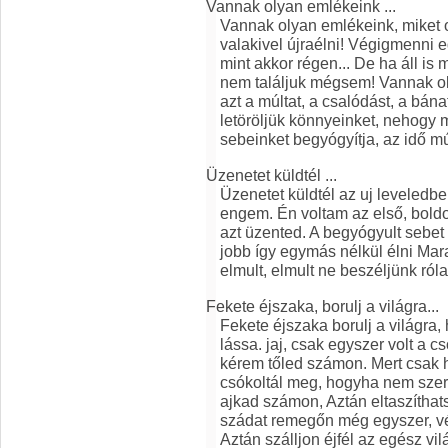
Vannak olyan emlékeink ...
Vannak olyan emlékeink, miket oly
valakivel újraélni! Végigmenni e
mint akkor régen... De ha áll is 
nem találjuk mégsem! Vannak ol
azt a múltat, a csalódást, a bána
letöröljük könnyeinket, nehogy m
sebeinket begyógyítja, az idő m
Üzenetet küldtél ...
Üzenetet küldtél az uj leveledb
engem. Én voltam az első, boldog
azt üzented. A begyógyult sebet
jobb így egymás nélkül élni Mara
elmult, elmult ne beszéljünk róla
Fekete éjszaka, borulj a világra...
Fekete éjszaka borulj a világra
lássa. jaj, csak egyszer volt a 
kérem tőled számon. Mert csak hi
csókoltál meg, hogyha nem szer
ajkad számon, Aztán eltaszíthat
szádat remegőn még egyszer, vé
Aztán szálljon éjfél az egész v