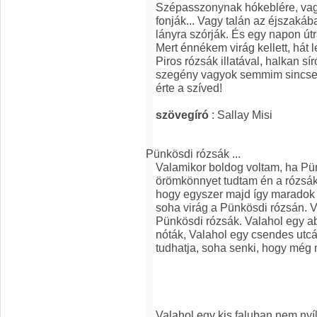
Szépasszonynak hókeblére, vag
fonják... Vagy talán az éjszaká
lányra szórják. És egy napon útr
Mert énnékem virág kellett, hát 
Piros rózsák illatával, halkan s
szegény vagyok semmim sincsen
érte a szíved!
szövegíró
: Sallay Misi
Pünkösdi rózsák ...
Valamikor boldog voltam, ha Pün
örömkönnyet tudtam én a rózsák 
hogy egyszer majd így maradok
soha virág a Pünkösdi rózsán. V
Pünkösdi rózsák. Valahol egy ab
nóták, Valahol egy csendes ut
tudhatja, soha senki, hogy még 
Valahol egy kis faluban nem nyí