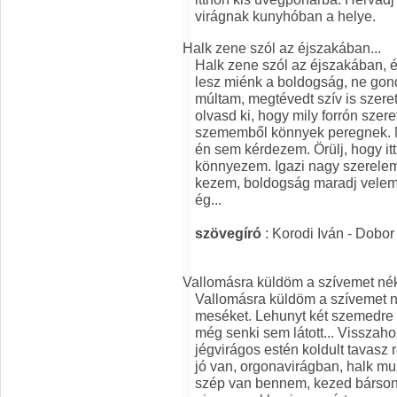
virágnak kunyhóban a helye.
Halk zene szól az éjszakában...
Halk zene szól az éjszakában, ér
lesz miénk a boldogság, ne gondo
múltam, megtévedt szív is szer
olvasd ki, hogy mily forrón szer
szememből könnyek peregnek. Me
én sem kérdezem. Örülj, hogy it
könnyezem. Igazi nagy szerelem
kezem, boldogság maradj velem
ég...
szövegíró
: Korodi Iván - Dobor
Vallomásra küldöm a szívemet nék
Vallomásra küldöm a szívemet 
meséket. Lehunyt két szemedre 
még senki sem látott... Visszah
jégvirágos estén koldult tavasz
jó van, orgonavirágban, halk m
szép van bennem, kezed bárson