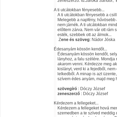
zeneszerző: id.Járóka Sándor;
A ti utcátokban fényesebb...
A ti utcátokban fényesebb a csil
Melegebb a napfény, hűvösebb a
nem járnék. A ti utcátokban mind
előttem zárva. Nem vár ott rám s
esték, szebbek ott az álmok...
Z
ene és szöveg
: Nádor Jóska
Édesanyám kössön kendőt...
Édesanyám kössön kendőt, selym
lányhoz, a falu szélére. Mondja
akarom venni. Kérdezze meg aka
kislányt, verd ki a fejedből, ne
lelkedből. A minap is azt üzente,
szívem édes anyám, majd meg h
szövegíró
: Dóczy József
zeneszerző
: Dóczy József
Kérdezem a fellegeket...
Kérdezem a fellegeket hová me
szemedben a te szíved meddig 