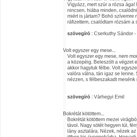
Vigyázz, mert szúr a rózsa ága! 
nincsen, hiába minden, csalódn
miért is jártam? Bohó szívemre
ráfizettem, csalódtam rózsám a 
szövegíró
: Cserkuthy Sándor - 
Volt egyszer egy mese...
Volt egyszer egy mese, nem mond
a közepéig. Beleszólt a végzet 
akkor hagytuk félbe. Volt egysze
valóra válna, tán igaz se lenn
nézzen, s félbeszakadt mesénk
szövegíró
: Várhegyi Emil
Bokrétát kötöttem...
Bokrétát kötöttem mezei virágb
távol. Nagy sötét hegyen túl, fé
lány asztalára. Nézek, nézek az
itthon kis üvegpohárba. Hervadj