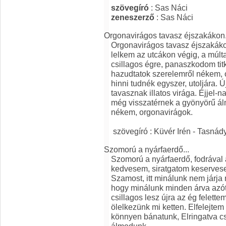
szövegíró
: Sas Náci
zeneszerző
: Sas Náci
Orgonavirágos tavasz éjszakákon.
Orgonavirágos tavasz éjszakáko
lelkem az utcákon végig, a múl
csillagos égre, panaszkodom titk
hazudtatok szerelemről nékem,
hinni tudnék egyszer, utoljára.
tavasznak illatos virága. Éjjel
még visszatérnek a gyönyörű ál
nékem, orgonavirágok.
szövegíró : Küvér Irén - Tasnád
Szomorú a nyárfaerdő...
Szomorú a nyárfaerdő, fodrával 
kedvesem, siratgatom keservese
Szamost, itt minálunk nem járja
hogy minálunk minden árva azó
csillagos lesz újra az ég felett
ölelkezünk mi ketten. Elfelejte
könnyen bánatunk, Elringatva c