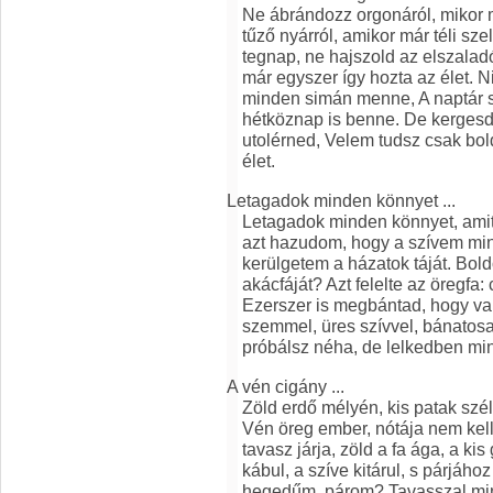
Ne ábrándozz orgonáról, mikor m
tűző nyárról, amikor már téli sz
tegnap, ne hajszold az elszalad
már egyszer így hozta az élet. N
minden simán menne, A naptár 
hétköznap is benne. De kergesd
utolérned, Velem tudsz csak bol
élet.
Letagadok minden könnyet ...
Letagadok minden könnyet, amit 
azt hazudom, hogy a szívem minde
kerülgetem a házatok táját. Bol
akácfáját? Azt felelte az öregfa: 
Ezerszer is megbántad, hogy va
szemmel, üres szívvel, bánatos
próbálsz néha, de lelkedben mi
A vén cigány ...
Zöld erdő mélyén, kis patak szé
Vén öreg ember, nótája nem kell
tavasz járja, zöld a fa ága, a ki
kábul, a szíve kitárul, s párjáho
hegedűm, párom? Tavasszal mi