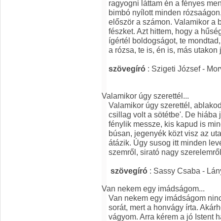
ragyogni láttam én a fényes men
bimbó nyílott minden rózsaágon
először a számon. Valamikor a b
fészket. Azt hittem, hogy a hűsé
ígértél boldogságot, te mondtad,
a rózsa, te is, én is, más utakon 
szövegíró
: Szigeti József - Mo
Valamikor úgy szerettél...
Valamikor úgy szerettél, ablakod
csillag volt a sötétbe'. De hiába
fénylik messze, kis kapud is mi
búsan, jegenyék közt visz az u
átázik. Úgy susog itt minden le
szemről, sirató nagy szerelemrő
szövegíró
: Sassy Csaba - Lán
Van nekem egy imádságom...
Van nekem egy imádságom nincs 
sorát, mert a honvágy írta. Akár
vágyom. Arra kérem a jó Istent