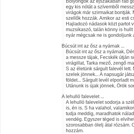
Bolyongok az éjszakában rád g
egy kis nótát a szívemből messz
virágok már szirmaikat bontják. 
szellők hozzák. Amikor az esti 
Hajladozó nádasok közt partot v
muzsikaszó, talán könny is hull
nyár mégcsak ne is gondoljunk 
Búcsút int az ősz a nyárnak ...
Búcsút int az ősz a nyárnak, Dé
a messze tájak, Fecskék útján sö
virágillat, Tarka mező, zengő m
S az életünk sárgult falevél le
szelek jönnek... A napsugár ját
földet... Sárgult levél elporladt
Utánunk is újak jönnek, Örök so
A lehulló falevelet ...
A lehulló falevelet sodorja a szé
is, én is. S ha valahol, valamik
tudja meddig, maradhatok nálad.
vendég. Egyszer téged is elvih
szorosabban ölelj átal rózsám. 
hozzám.