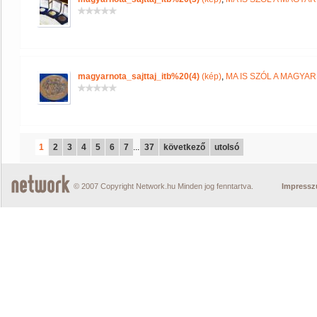
magyarnota_sajttaj_itb%20(4)
(kép)
,
MA IS SZÓL A MAGYA
1
2
3
4
5
6
7
...
37
következő
utolsó
© 2007 Copyright Network.hu Minden jog fenntartva.
Impress