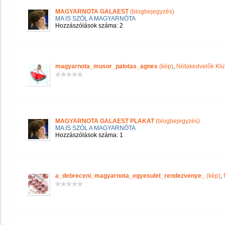
MAGYARNOTA GALAEST
(blogbejegyzés)
MA IS SZÓL A MAGYARNÓTA
Hozzászólások száma: 2
magyarnota_musor_palotas_agnes
(kép)
,
Nótakedvelők Klu
MAGYARNOTA GALAEST PLAKAT
(blogbejegyzés)
MA IS SZÓL A MAGYARNÓTA
Hozzászólások száma: 1
a_debreceni_magyarnota_egyesulet_rendezvenye_
(kép)
,