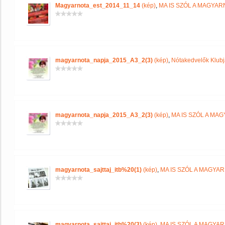
Magyarnota_est_2014_11_14
(kép)
,
MA IS SZÓL A MAGYA
magyarnota_napja_2015_A3_2(3)
(kép)
,
Nótakedvelők Klub
magyarnota_napja_2015_A3_2(3)
(kép)
,
MA IS SZÓL A MA
magyarnota_sajttaj_itb%20(1)
(kép)
,
MA IS SZÓL A MAGYA
magyarnota_sajttaj_itb%20(3)
(kép)
,
MA IS SZÓL A MAGYA