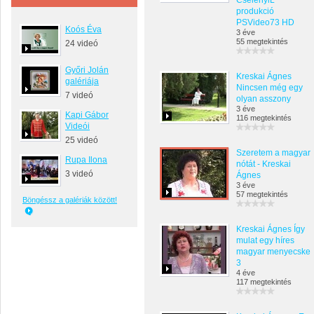
CselényiL
produkció
PSVideo73 HD
Koós Éva
3 éve
55 megtekintés
24 videó
Győri Jolán
Kreskai Ágnes
galériája
Nincsen még egy
7 videó
olyan asszony
3 éve
Kapi Gábor
116 megtekintés
Videói
25 videó
Szeretem a magyar
Rupa Ilona
nótát - Kreskai
3 videó
Ágnes
3 éve
57 megtekintés
Böngéssz a galériák között!
Kreskai Ágnes Így
mulat egy híres
magyar menyecske
3
4 éve
117 megtekintés