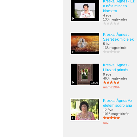
Kreskai Ágnes - Ez
a nóta minden
kincsem
4 éve
136 megtekintés
Kreskai Ágnes :
Szeretlek míg élek
5 éve
136 megtekintés
Kreskai Ágnes -
Húzzad prímás
9 éve
468 megtekintés
02:20
mama1964
Kreskai Ágnes Az
életem sódró árja
12 éve
1016 megtekintés
suvi