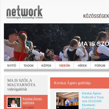
MA IS SZ
NYITÓ
TAGOK
KÉPEK
VIDEÓK
HÍREK
FÓRUM
MA IS SZÓL A
Kreskai Ágnes galériája
MAGYARNÓTA
videógalériái
Kreskai Ágnes
Fodrozik a Tisza
Kreskai Ágnes
vize 20101005
galériája
KerekesK-
16 videó