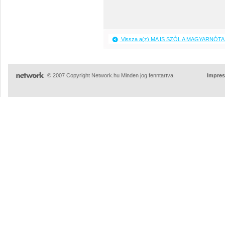
Vissza a(z) MA IS SZÓL A MAGYARNÓTA 
© 2007 Copyright Network.hu Minden jog fenntartva.
Impre