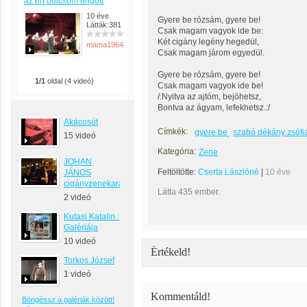
az én bölcsőm ringott
10 éve
Gyere be rózsám, gyere be!
Látták:381
Csak magam vagyok ide be:
Két cigány legény hegedül,
mama1964
Csak magam járom egyedül.
Gyere be rózsám, gyere be!
1/1
oldal (4 videó)
Csak magam vagyok ide be!
/:Nyitva az ajtóm, bejöhetsz,
Bontva az ágyam, lefekhetsz.:/
Akácosút
Címkék:
gyere be
szabó dékány zsófi
15 videó
Kategória:
Zene
JOHAN
Feltöltötte:
Cserta Lászlóné
|
10 éve
JÁNOS
cigányzenekara
Látta 435 ember.
2 videó
Kutasi Katalin :
Galériája
10 videó
Értékeld!
Torkos József
1 videó
Kommentáld!
Böngéssz a galériák között!