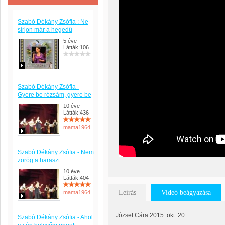
Szabó Dékány Zsófia : Ne
sírjon már a hegedű
5 éve
Látták:106
Szabó Dékány Zsófia -
Gyere be rózsám, gyere be
10 éve
Látták:436
mama1964
Szabó Dékány Zsófia - Nem
zörög a haraszt
10 éve
Látták:404
Leírás
Videó beágyazása
mama1964
József Cára 2015. okt. 20.
Szabó Dékány Zsófia - Ahol