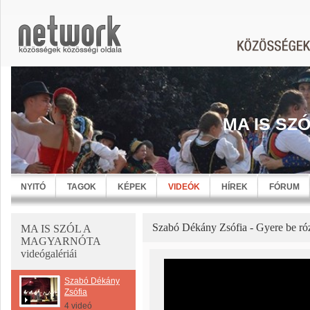
MA IS SZ
NYITÓ
TAGOK
KÉPEK
VIDEÓK
HÍREK
FÓRUM
Szabó Dékány Zsófia - Gyere be ró
MA IS SZÓL A
MAGYARNÓTA
videógalériái
Szabó Dékány
Zsófia
4 videó