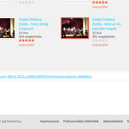
mama1964
Szabó Dékány
Szabó Dékány
Zsófia - Nem zörög
Zsófia - Ahol az én
a haraszt
bölcsőm ringott
10 éve
10 éve
404 megtekintés
381 megtekintés
mama1964
mama1964
a a(z) MA IS SZÓL A MAGYARNÓTA közösség összes videójához
jog fenntartva.
Impresszum
Felhasználási feltételek
Adatvédelem
M