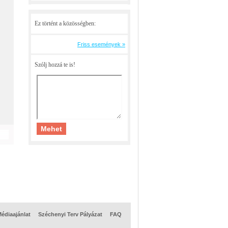
Ez történt a közösségben:
Friss események »
Szólj hozzá te is!
édiaajánlat
Széchenyi Terv Pályázat
FAQ