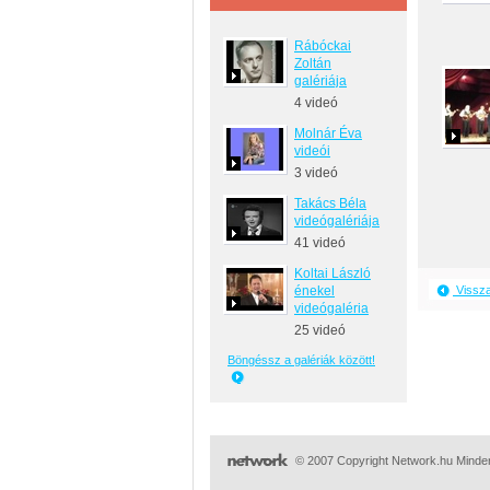
Rábóckai
Zoltán
galériája
4 videó
Molnár Éva
videói
3 videó
Takács Béla
videógalériája
41 videó
Koltai László
énekel
Vissz
videógaléria
25 videó
Böngéssz a galériák között!
© 2007 Copyright Network.hu Minden 