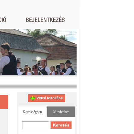
Videó feltöltése
Közösségben
Mindenben