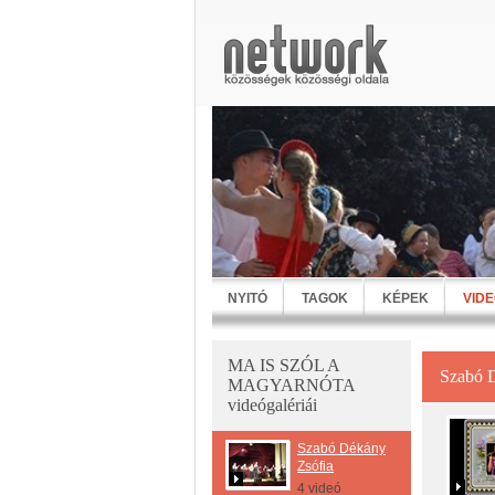
NYITÓ
TAGOK
KÉPEK
VID
MA IS SZÓL A
Szabó 
MAGYARNÓTA
videógalériái
Szabó Dékány
Zsófia
4 videó