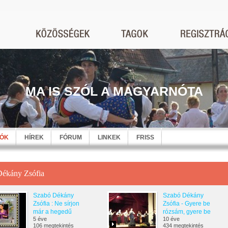
MA IS SZÓL A MAGYARNÓTA
EÓK
HÍREK
FÓRUM
LINKEK
FRISS
Dékány Zsófia
Szabó Dékány
Szabó Dékány
Zsófia : Ne sírjon
Zsófia - Gyere be
már a hegedű
rózsám, gyere be
5 éve
10 éve
106 megtekintés
434 megtekintés