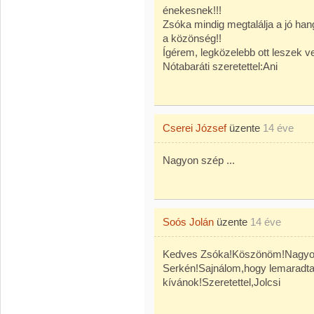
énekesnek!!!
Zsóka mindig megtalálja a jó hang
a közönség!!
Ígérem, legközelebb ott leszek ve
Nótabaráti szeretettel:Ani
Cserei József
üzente
14 éve
Nagyon szép ...
Soós Jolán
üzente
14 éve
Kedves Zsóka!Köszönöm!Nagyon 
Serkén!Sajnálom,hogy lemaradtam
kívánok!Szeretettel,Jolcsi