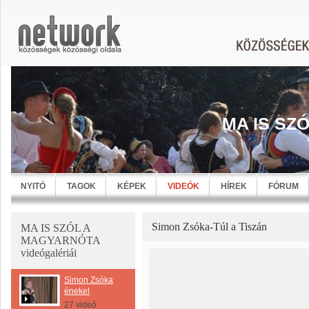
MA IS SZ
NYITÓ
TAGOK
KÉPEK
VIDEÓK
HÍREK
FÓRUM
Simon Zsóka-Túl a Tiszán
MA IS SZÓL A
MAGYARNÓTA
videógalériái
Simon Zsóka
énekel
27 videó