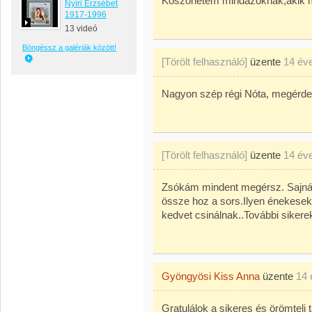
Köszönetem mindazoknak,akik m
Nyíri Erzsébet
1917-1996
13 videó
Böngéssz a galériák között!
[Törölt felhasználó]
üzente
14 év
Nagyon szép régi Nóta, megérd
[Törölt felhasználó]
üzente
14 év
Zsókám mindent megérsz. Sajná
össze hoz a sors.Ilyen énekese
kedvet csinálnak..További sikerek
Gyöngyösi Kiss Anna
üzente
14 
Gratulálok a sikeres és örömtel