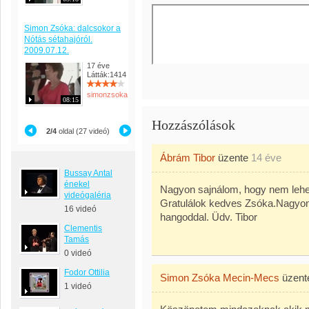
Simon Zsóka: dalcsokor a
Nótás sétahajóról.
2009.07.12.
17 éve
Látták:1414
simonzsoka
08:15
Hozzászólások
2/4
oldal (27 videó)
Ábrám Tibor
üzente
14 éve
Bussay Antal
énekel
Nagyon sajnálom, hogy nem lehett
videógaléria
Gratulálok kedves Zsóka.Nagyon
16 videó
hangoddal. Üdv. Tibor
Clementis
Tamás
0 videó
Fodor Ottilia
Simon Zsóka Mecin-Mecs
üzen
1 videó