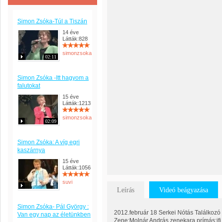
Simon Zsóka-Túl a Tiszán
14 éve
Látták:828
simonzsoka
02:11
Simon Zsóka -Itt hagyom a
falutokat
15 éve
Látták:1213
simonzsoka
02:09
Simon Zsóka: A víg egri
kaszárnya
15 éve
Látták:1056
suvi
Leírás
Videó beágyazása
Simon Zsóka- Pál György :
2012.február 18 Serkei Nótás Találkozó
Van egy nap az életünkben
Zene:Molnár András zenekara prímás:ifj