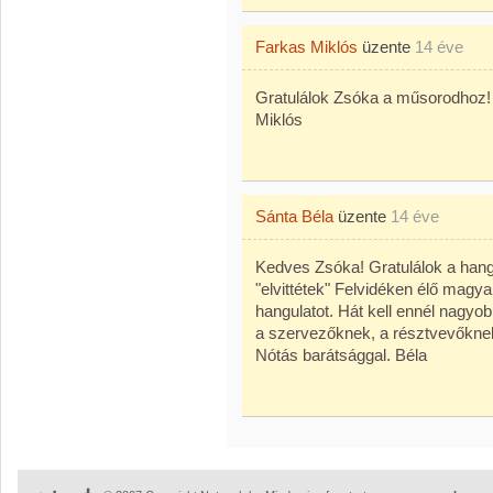
Farkas Miklós
üzente
14 éve
Gratulálok Zsóka a műsorodhoz!
Miklós
Sánta Béla
üzente
14 éve
Kedves Zsóka! Gratulálok a hang
"elvittétek" Felvidéken élő magy
hangulatot. Hát kell ennél nagyob
a szervezőknek, a résztvevőkne
Nótás barátsággal. Béla