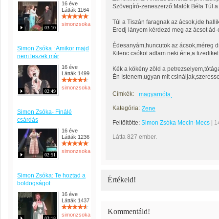
16 éve
Szövegíró-zeneszerző:Matók Béla Túl a
Látták:1164
Túl a Tiszán faragnak az ácsok,ide hall
simonzsoka
03:10
Eredj lányom kérdezd meg az ácsot ád-e
Édesanyám,huncutok az ácsok,méreg dr
Simon Zsóka : Amikor majd
Kilenc csókot adtam neki érte,a tizediket
nem leszek már
16 éve
Kék a kökény zöld a petrezselyem,tótág
Látták:1499
Én Istenem,ugyan mit csináljak,szeressek
simonzsoka
02:49
Címkék:
magyarnóta
Kategória:
Zene
Simon Zsóka- Finálé
csárdás
Feltöltötte:
Simon Zsóka Mecin-Mecs
|
1
16 éve
Látta 827 ember.
Látták:1236
simonzsoka
02:51
Simon Zsóka: Te hoztad a
Értékeld!
boldogságot
16 éve
Látták:1437
Kommentáld!
simonzsoka
03:18