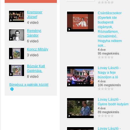
Kremsner
Csárdáscsokor
József
(Gyertek ide
budapesti
4 videó
cigányok,
Reményi
Rózsafámon,
Sándor
rózsabimbó,
Hogyha nékem
6 videó
sok...
Koncz Mihály
4 éve
95 megtekintés
3 videó
Bózsár Kati
Lovay László -
Galériája.
Nagy a feje
8 videó
búsoljon a ló
4 éve
Böngéssz a galériák között!
106 megtekintés
Lovay László -
Gyere bodri kutyám
4 éve
89 megtekintés
Lovay László -