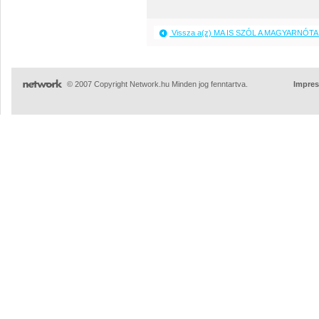
Vissza a(z) MA IS SZÓL A MAGYARNÓTA 
© 2007 Copyright Network.hu Minden jog fenntartva.
Impre