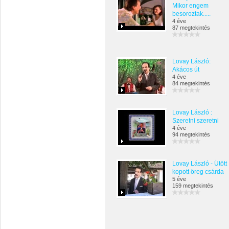
Mikor engem
besoroztak.....
4 éve
87 megtekintés
Lovay László:
Akácos út
4 éve
84 megtekintés
Lovay László :
Szeretni szeretni
4 éve
94 megtekintés
Lovay László - Ütött
kopott öreg csárda
5 éve
159 megtekintés