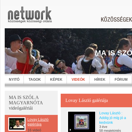
MA IS SZ
NYITÓ
TAGOK
KÉPEK
VIDEÓK
HÍREK
FÓRUM
MA IS SZÓL A
Lovay László galériája
MAGYARNÓTA
videógalériái
Lovay László :
Addig jó míg jó a
Lovay László
kedvünk
galériája
3 éve
16 videó
58 megtekintés