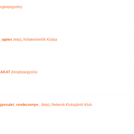
logbejegyzés)
_agnes
(kép)
,
Nótakedvelők Klubja
LAKAT
(blogbejegyzés)
gyesulet_rendezvenye_
(kép)
,
Network Klubajánló Klub