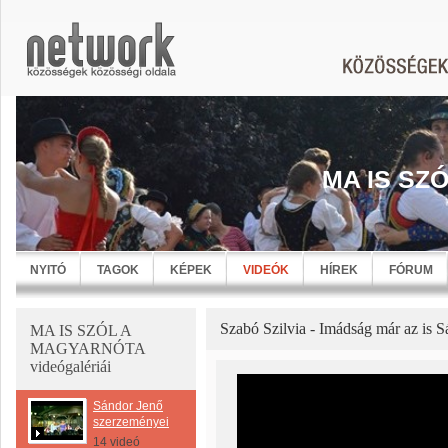
MA IS SZ
NYITÓ
TAGOK
KÉPEK
VIDEÓK
HÍREK
FÓRUM
Szabó Szilvia - Imádság már az is 
MA IS SZÓL A
MAGYARNÓTA
videógalériái
Sándor Jenő
szerzeményei
14 videó