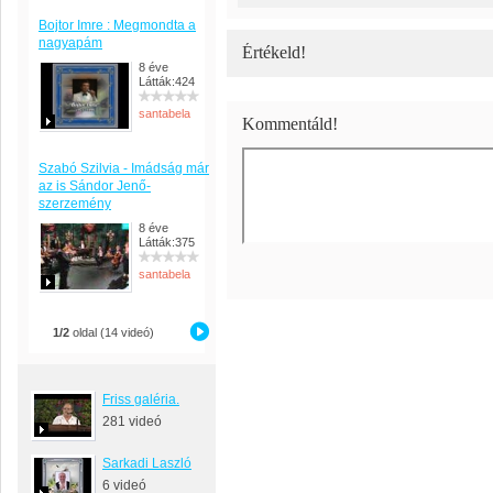
Bojtor Imre : Megmondta a
nagyapám
Értékeld!
8 éve
Látták:424
santabela
Kommentáld!
Szabó Szilvia - Imádság már
az is Sándor Jenő-
szerzemény
8 éve
Látták:375
santabela
1/2
oldal (14 videó)
Friss galéria.
281 videó
Sarkadi Laszló
6 videó