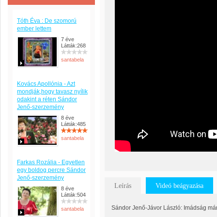
Tóth Éva : De szomorú
ember lettem
7 éve
Látták:268
santabela
Kovács Apollónia - Azt
mondják,hogy tavasz nyílik
odakint a réten Sándor
Jenő-szerzemény
8 éve
Látták:485
santabela
Farkas Rozália - Egyetlen
egy boldog percre Sándor
Jenő-szerzemény
Leírás
Videó beágyazása
8 éve
Látták:504
Sándor Jenő-Jávor László: Imádság már
santabela