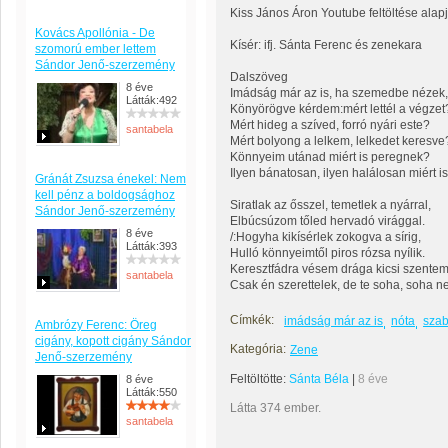
Kiss János Áron Youtube feltöltése alap
Kovács Apollónia - De
Kísér: ifj. Sánta Ferenc és zenekara
szomorú ember lettem
Sándor Jenő-szerzemény
Dalszöveg
8 éve
Imádság már az is, ha szemedbe nézek,
Látták:492
Könyörögve kérdem:mért lettél a végzet
Mért hideg a szíved, forró nyári este?
santabela
Mért bolyong a lelkem, lelkedet keresve
Könnyeim utánad miért is peregnek?
Ilyen bánatosan, ilyen halálosan miért i
Gránát Zsuzsa énekel: Nem
kell pénz a boldogsághoz
Siratlak az ősszel, temetlek a nyárral,
Sándor Jenő-szerzemény
Elbúcsúzom tőled hervadó virággal.
8 éve
/:Hogyha kikísérlek zokogva a sírig,
Látták:393
Hulló könnyeimtől piros rózsa nyílik.
Keresztfádra vésem drága kicsi szentem
santabela
Csak én szerettelek, de te soha, soha n
Címkék:
imádság már az is
nóta
szab
Ambrózy Ferenc: Öreg
cigány, kopott cigány Sándor
Kategória:
Zene
Jenő-szerzemény
Feltöltötte:
Sánta Béla
|
8 éve
8 éve
Látták:550
Látta 374 ember.
santabela