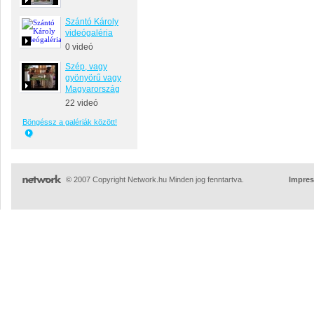
Szántó Károly
videógaléria
0 videó
Szép, vagy
gyönyörű vagy
Magyarország
22 videó
Böngéssz a galériák között!
© 2007 Copyright Network.hu Minden jog fenntartva.
Impre