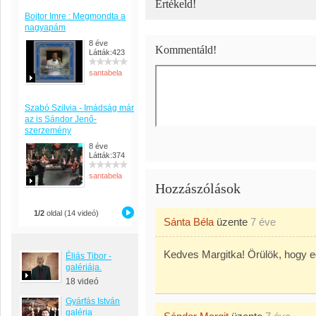
Értékeld!
Bojtor Imre : Megmondta a
nagyapám
8 éve
Kommentáld!
Látták:423
santabela
Szabó Szilvia - Imádság már
az is Sándor Jenő-
szerzemény
8 éve
Látták:374
santabela
Hozzászólások
1/2
oldal (14 videó)
Sánta Béla
üzente
7 éve
Kedves Margitka! Örülök, hogy 
Éliás Tibor -
galériája.
18 videó
Gyárfás István
galéria