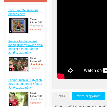
Tóth Éva : De szomorú
ember lettem
7 éve
Látták:268
santabela
Kovács Apollónia - Azt
mondják,hogy tavasz nyílik
odakint a réten Sándor
Jenő-szerzemény
8 éve
Látták:485
santabela
Farkas Rozália - Egyetlen
egy boldog percre Sándor
Jenő-szerzemény
8 éve
Leírás
Videó beágyazása
Látták:504
santabela
Sándor Jenő-Szenes Andor: Azt mondják,