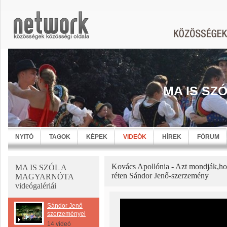
MA IS SZ
NYITÓ
TAGOK
KÉPEK
VIDEÓK
HÍREK
FÓRUM
Kovács Apollónia - Azt mondják,hog
MA IS SZÓL A
réten Sándor Jenő-szerzemény
MAGYARNÓTA
videógalériái
Sándor Jenő
szerzeményei
14 videó