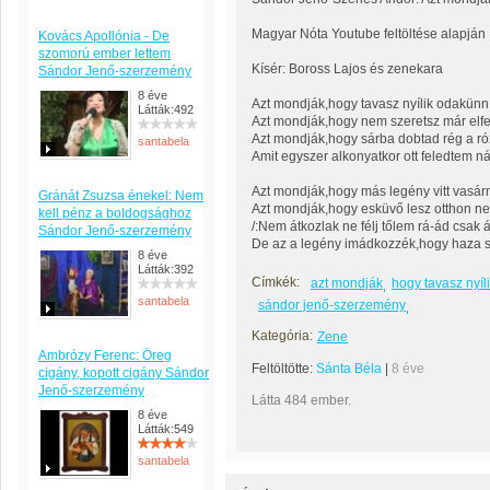
Magyar Nóta Youtube feltöltése alapján
Kovács Apollónia - De
szomorú ember lettem
Kísér: Boross Lajos és zenekara
Sándor Jenő-szerzemény
8 éve
Azt mondják,hogy tavasz nyílik odakünn 
Látták:492
Azt mondják,hogy nem szeretsz már elfe
Azt mondják,hogy sárba dobtad rég a ró
santabela
Amit egyszer alkonyatkor ott feledtem ná
Azt mondják,hogy más legény vitt vasár
Gránát Zsuzsa énekel: Nem
Azt mondják,hogy esküvő lesz otthon n
kell pénz a boldogsághoz
/:Nem átkozlak ne félj tőlem rá-ád csak á
Sándor Jenő-szerzemény
De az a legény imádkozzék,hogy haza so
8 éve
Látták:392
Címkék:
azt mondják
hogy tavasz nyíl
santabela
sándor jenő-szerzemény
Kategória:
Zene
Ambrózy Ferenc: Öreg
Feltöltötte:
Sánta Béla
|
8 éve
cigány, kopott cigány Sándor
Jenő-szerzemény
Látta 484 ember.
8 éve
Látták:549
santabela