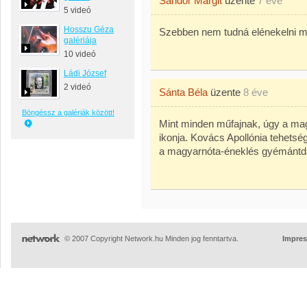
Sándor Margit
üzente
7 éve
5 videó
Hosszu Géza
Szebben nem tudná elénekelni 
galériája
10 videó
Ládi József
2 videó
Sánta Béla
üzente
8 éve
Böngéssz a galériák között!
Mint minden műfajnak, úgy a mag
ikonja. Kovács Apollónia tehetsé
a magyarnóta-éneklés gyémántdar
© 2007 Copyright Network.hu Minden jog fenntartva.
Impre