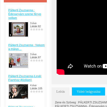
Pálkerti Zsuzsanna :
Édesanyám szeme fénye
voltam
3 éve
Látták:82
Pálkerti Zsuzsanna : Nekem
a május ...
3 éve
Látták:87
Pálkerti Zsuzsanna-Levél
Fiamhoz (Kisfiam)
4 éve
Látták:105
Leírás
Videó beágyazása
Zene és Szöveg : PÁLKERTI ZSUZSAN
PÁLKERTI ZSUZSANNA - Édesanyám sz