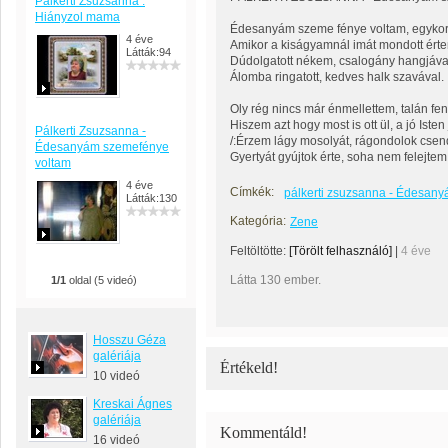
Pálkerti Zsuzsanna :
Hiányzol mama
Édesanyám szeme fénye voltam, egykor
4 éve
Amikor a kiságyamnál imát mondott ért
Látták:94
Dúdolgatott nékem, csalogány hangjáva
Álomba ringatott, kedves halk szavával.
Oly rég nincs már énmellettem, talán fen
Hiszem azt hogy most is ott ül, a jó Isten
Pálkerti Zsuzsanna -
/:Érzem lágy mosolyát, rágondolok cse
Édesanyám szemefénye
Gyertyát gyújtok érte, soha nem felejtem.
voltam
4 éve
Címkék:
pálkerti zsuzsanna - Édesan
Látták:130
Kategória:
Zene
Feltöltötte:
[Törölt felhasználó]
|
4 éve
Látta 130 ember.
1/1
oldal (5 videó)
Hosszu Géza
galériája
Értékeld!
10 videó
Kreskai Ágnes
galériája
Kommentáld!
16 videó