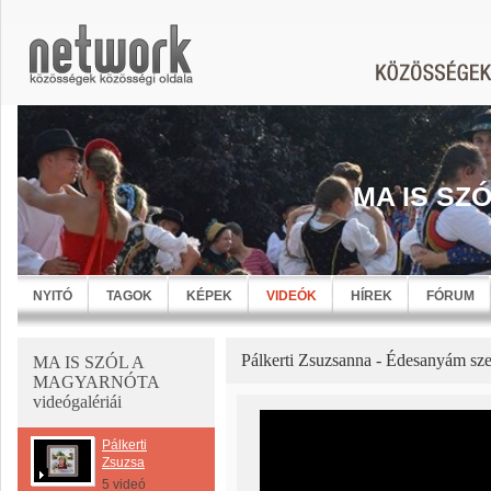
MA IS SZ
NYITÓ
TAGOK
KÉPEK
VIDEÓK
HÍREK
FÓRUM
Pálkerti Zsuzsanna - Édesanyám sz
MA IS SZÓL A
MAGYARNÓTA
videógalériái
Pálkerti
Zsuzsa
5 videó