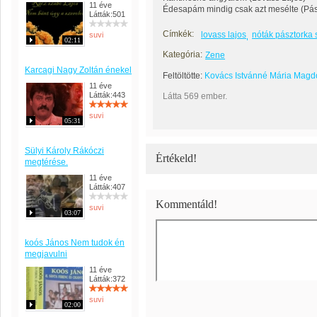
11 éve
Édesapám mindig csak azt mesélte (Pás
Látták:501
Címkék:
lovass lajos
nóták pásztorka
suvi
02:11
Kategória:
Zene
Karcagi Nagy Zoltán énekel
Feltöltötte:
Kovács Istvánné Mária Magd
11 éve
Látták:443
Látta 569 ember.
suvi
05:31
Sülyi Károly Rákóczi
Értékeld!
megtérése.
11 éve
Látták:407
Kommentáld!
suvi
03:07
koós János Nem tudok én
megjavulni
11 éve
Látták:372
suvi
02:00