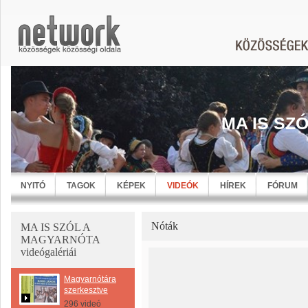
MA IS SZ
NYITÓ
TAGOK
KÉPEK
VIDEÓK
HÍREK
FÓRUM
Nóták
MA IS SZÓL A
MAGYARNÓTA
videógalériái
Magyarnótára
szerkesztve
296 videó