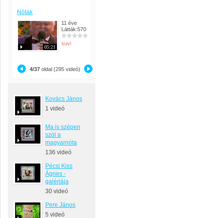
Nóták
11 éve
Látták:570
suvi
05:21
4/37
oldal (295 videó)
Kovács János
1 videó
Ma is szépen
szól a
magyarnóta
136 videó
Pécsi Kiss
Ágnes -
galériája
30 videó
Pere János
5 videó