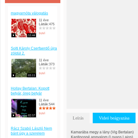
magyarnóta válogatás
11 éve
Látták:475
suvi
53:44
Solti Károly Cserfaerdő újra
zöldül 2.
11 éve
Látták:373
suvi
03:11
Hollay Bertalan: Kopott
betyár, öreg betyár
11 éve
Látták:544
suvi
02:57
Leírás
Videó beágyazása
Rácz Szabó László Nem
Kamarába megy a lány (Vig Bertalan)
bánt úgy a szerelem
Kantinosné angyalom (Lovass Lajos)