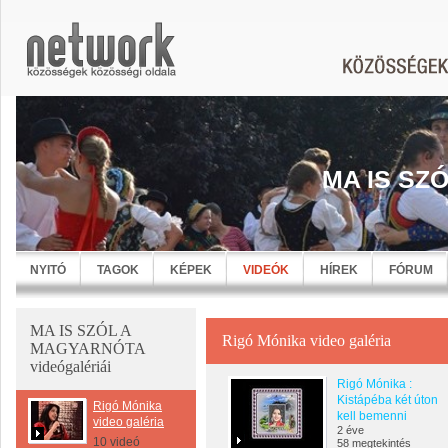
MA IS SZ
NYITÓ
TAGOK
KÉPEK
VIDEÓK
HÍREK
FÓRUM
MA IS SZÓL A
Rigó Mónika video galéria
MAGYARNÓTA
videógalériái
Rigó Mónika :
Kistápéba két úton
Rigó Mónika
kell bemenni
video galéria
2 éve
10 videó
58 megtekintés