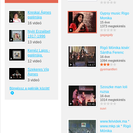
Kreskai Ágnes
Gypsy music Rigo
galériája
Monika
15 éve
16 videó
1373 megtekintés
Nyíri Erzsébet
gagagaly
1917-1996
13 videó
Rigó Mónika kisér:
Kenéz Lajos -
Sántha Ferenc
galériája.
16 éve
1094 megtekintés
12 videó
14:17
Szekeres Víg
gyemantferi
Ágnes
3 videó
Szoszke man loli
Böngéssz a galériák között!
ruzsa
16 éve
1014 megtekintés
03:45
suvi
www.felvidek.ma *
www.mkp.sk * Rigó
Mónika