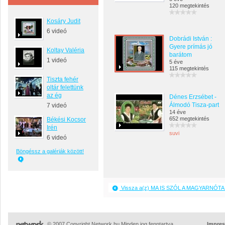
120 megtekintés
Kosáry Judit
6 videó
Dobrádi István :
Gyere prímás jó
Koltay Valéria
barátom
1 videó
5 éve
115 megtekintés
Tiszta fehér
oltár felettünk
az ég
Dénes Erzsébet -
Álmodó Tisza-part
7 videó
14 éve
652 megtekintés
Békési Kocsor
Irén
suvi
6 videó
Böngéssz a galériák között!
Vissza a(z) MA IS SZÓL A MAGYARNÓTA 
© 2007 Copyright Network.hu Minden jog fenntartva.
Impre