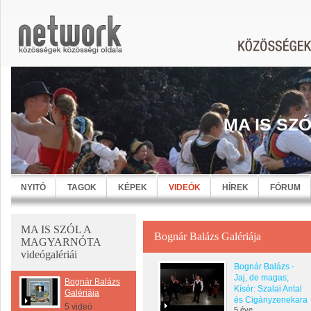
MA IS SZ
NYITÓ
TAGOK
KÉPEK
VIDEÓK
HÍREK
FÓRUM
MA IS SZÓL A
Bognár Balázs Galériája
MAGYARNÓTA
videógalériái
Bognár Balázs -
Jaj, de magas;
Bognár Balázs
Kísér: Szalai Antal
Galériája
és Cigányzenekara
5 videó
5 éve