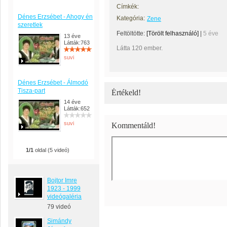
Címkék:
Dénes Erzsébet - Ahogy én
Kategória:
Zene
szeretlek
Feltöltötte:
[Törölt felhasználó]
|
5 éve
13 éve
Látták:763
Látta 120 ember.
suvi
Dénes Erzsébet - Álmodó
Tisza-part
Értékeld!
14 éve
Látták:652
suvi
Kommentáld!
1/1
oldal (5 videó)
Bojtor Imre
1923 - 1999
videógaléria
79 videó
Simándy