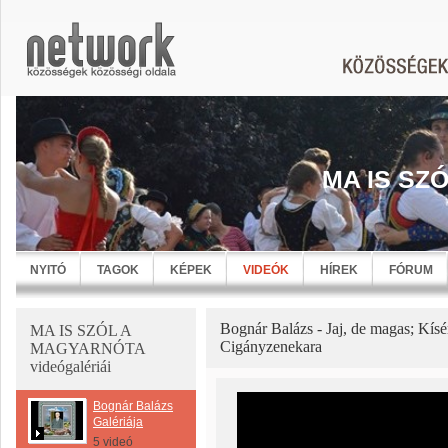
MA IS SZ
NYITÓ
TAGOK
KÉPEK
VIDEÓK
HÍREK
FÓRUM
Bognár Balázs - Jaj, de magas; Kísér
MA IS SZÓL A
Cigányzenekara
MAGYARNÓTA
videógalériái
Bognár Balázs
Galériája
5 videó