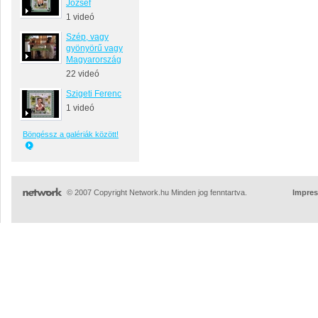
József
1 videó
Szép, vagy
gyönyörű vagy
Magyarország
22 videó
Szigeti Ferenc
1 videó
Böngéssz a galériák között!
© 2007 Copyright Network.hu Minden jog fenntartva.
Impre