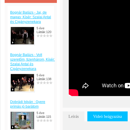
Bognár Balázs - Jaj, de
magas; Kísér: Szalai Antal
és Cigányzenekara
5 éve
Látták:120
Bognár Balázs - Volt
szeretőm, tizenhárom, Kísér:
Szalai Antal és
Cigányzenekara
5 éve
Látták:138
Dobrádi István : Gyere
prímás jó barátom
5 éve
Leírás
Videó beágyazása
Látták:115